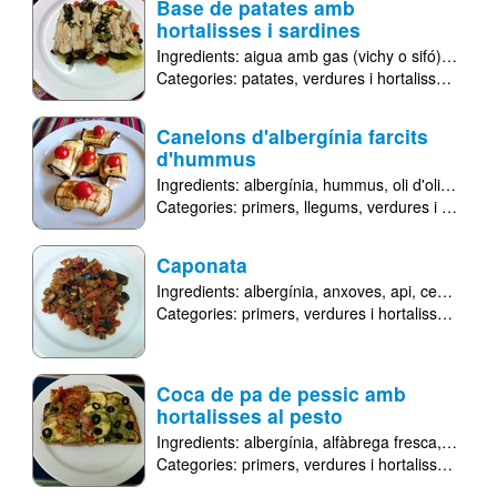
Base de patates amb
hortalisses i sardines
Ingredients:
aigua amb gas (vichy o sifó)
alberg
Categories:
patates
verdures i hortalisses
sego
Canelons d'albergínia farcits
d'hummus
Ingredients:
albergínia
hummus
oli d'oliva verge extra
Categories:
primers
llegums
verdures i hortalisses
Caponata
Ingredients:
albergínia
anxoves
api
ceba
juliv
Categories:
primers
verdures i hortalisses
sals
Coca de pa de pessic amb
hortalisses al pesto
Ingredients:
albergínia
alfàbrega fresca
all
car
Categories:
primers
verdures i hortalisses
plats