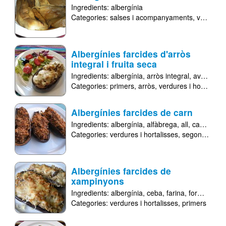
Ingredients:
albergínia
Categories:
salses i acompanyaments
verdures i hortalisses
Albergínies farcides d'arròs
integral i fruita seca
Ingredients:
albergínia
arròs integral
avellanes torrades
Categories:
primers
arròs
verdures i hortalisses
Albergínies farcides de carn
Ingredients:
albergínia
alfàbrega
all
carn picada de porc
Categories:
verdures i hortalisses
segons
carn
Albergínies farcides de
xampinyons
Ingredients:
albergínia
ceba
farina
formatge emmental
Categories:
verdures i hortalisses
primers