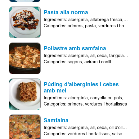
Pasta alla norma
Ingredients:
albergínia
alfàbrega fresca
all
anx
Categories:
primers
pasta
verdures i hortalisses
Pollastre amb samfaina
Ingredients:
albergínia
all
ceba
farigola
oli d'o
Categories:
segons
aviram i conill
Púding d'albergínies i cebes
amb mel
Ingredients:
albergínia
canyella en pols
ceba
f
Categories:
primers
verdures i hortalisses
Samfaina
Ingredients:
albergínia
all
ceba
oli d'oliva verge extra
Categories:
verdures i hortalisses
salses i acompanyaments