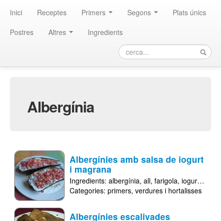
Inici
Receptes
Primers
Segons
Plats únics
Postres
Altres
Ingredients
albergínia
Albergínies amb salsa de iogurt
i magrana
Ingredients:
albergínia
all
farigola
iogurt
llet 
Categories:
primers
verdures i hortalisses
Albergínies escalivades