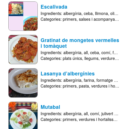
Escalivada
Ingredients:
albergínia
ceba
llimona
oli d'oliva verge extra
Categories:
primers
salses i acompanyaments
Gratinat de mongetes vermelles
i tomàquet
Ingredients:
albergínia
all
ceba
comí
formatge parmesà
Categories:
plats únics
llegums
verdures i hortalisses
Lasanya d’albergínies
Ingredients:
albergínia
farina
formatge emmental
Categories:
primers
pasta
verdures i hortalisses
Mutabal
Ingredients:
albergínia
all
comí
julivert fresc
l
Categories:
primers
verdures i hortalisses
per p