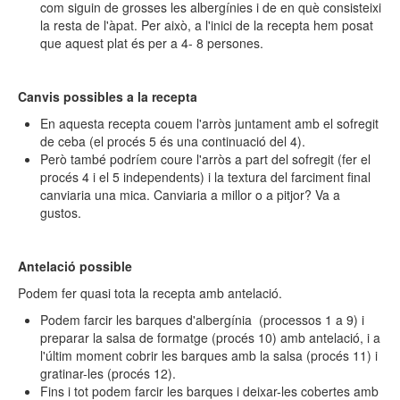
com siguin de grosses les albergínies i de en què consisteixi
la resta de l'àpat. Per això, a l'inici de la recepta hem posat
que aquest plat és per a 4- 8 persones.
Canvis possibles a la recepta
En aquesta recepta couem l'arròs juntament amb el sofregit
de ceba (el procés 5 és una continuació del 4).
Però també podríem coure l'arròs a part del sofregit (fer el
procés 4 i el 5 independents) i la textura del farciment final
canviaria una mica. Canviaria a millor o a pitjor? Va a
gustos.
Antelació possible
Podem fer quasi tota la recepta amb antelació.
Podem farcir les barques d'albergínia (processos 1 a 9) i
preparar la salsa de formatge (procés 10) amb antelació, i a
l'últim moment cobrir les barques amb la salsa (procés 11) i
gratinar-les (procés 12).
Fins i tot podem farcir les barques i deixar-les cobertes amb