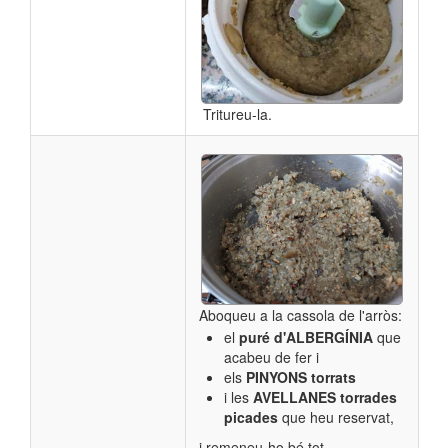
Tritureu-la.
Aboqueu a la cassola de l'arròs:
el
puré d'ALBERGÍNIA
que
acabeu de fer i
els
PINYONS torrats
i les
AVELLANES torrades
picades
que heu reservat,
i remeneu-ho bé tot.