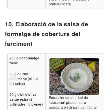
renteu encara..
Elaboració de la salsa de
formatge de cobertura del
farciment
200 g de
formatge
fresc
60 g de suc
de
llimona
(el suc
d'1 unitat)
20 g d'
oli d'oliva
Poseu-ho tot en el bol de
verge extra
(
2
l'accessori picador de la
cullerades no plenes)
batedora elèctrica i, per t
riturar-