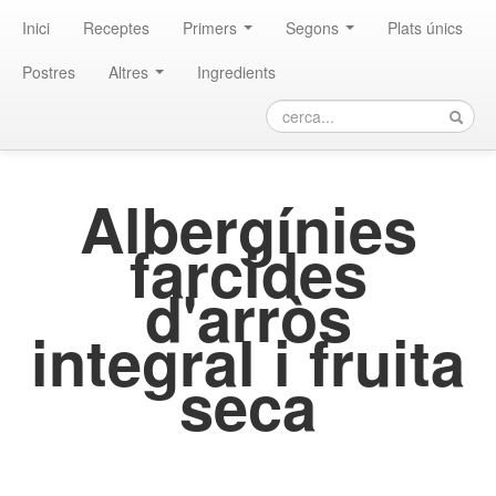
Inici
Receptes
Primers
Segons
Plats únics
Postres
Altres
Ingredients
Albergínies
farcides
d'arròs
integral i fruita
seca