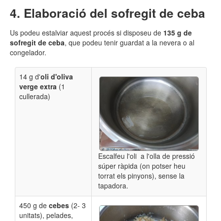
Elaboració del sofregit de ceba
Us podeu estalviar aquest procés si disposeu de
135 g de
sofregit de ceba
, que podeu tenir guardat a la nevera o al
congelador.
14 g d'
oli d'oliva
verge extra
(1
cullerada)
Escalfeu l'oli a l'olla de pressió
súper ràpida (on potser heu
torrat els pinyons), sense la
tapadora.
450 g de
cebes
(2- 3
unitats), pelades,