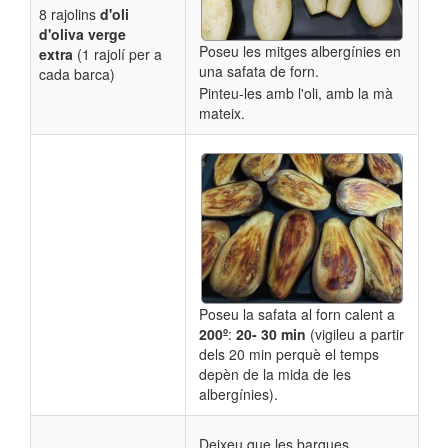
8 rajolins
d'oli
d'oliva verge
Poseu les mitges albergínies en
extra
(1 rajolí per a
una safata de forn.
cada barca)
Pinteu-les amb l'oli, amb la mà
mateix.
Poseu la safata al forn calent a
200º
:
20- 30 min
(vigileu a partir
dels 20 min perquè el temps
depèn de la mida de les
albergínies).
Deixeu que les barques