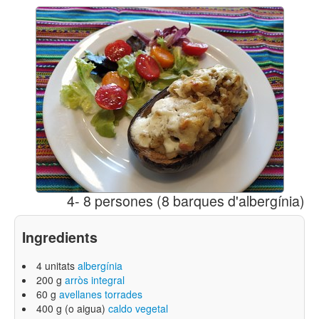
4- 8 persones (8 barques d'albergínia)
Ingredients
4 unitats
albergínia
200 g
arròs integral
60 g
avellanes torrades
400 g (o aigua)
caldo vegetal