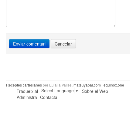
Cancelar
Receptes cartesianes
per Eulàlia Vallès,
mateuyabar.com
i
equinox.one
Select Language
▼
Tradueix al
Sobre el Web
Administra
Contacta