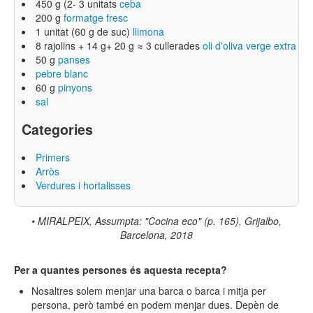
450 g (2- 3 unitats
ceba
200 g
formatge fresc
1 unitat (60 g de suc)
llimona
8 rajolins + 14 g+ 20 g ≈ 3 cullerades
oli d'oliva verge extra
50 g
panses
pebre blanc
60 g
pinyons
sal
Categories
Primers
Arròs
Verdures i hortalisses
•
MIRALPEIX, Assumpta: "Cocina eco" (p. 165), Grijalbo,
Barcelona, 2018
Per a quantes persones és aquesta recepta?
Nosaltres solem menjar una barca o barca i mitja per
persona, però també en podem menjar dues. Depèn de