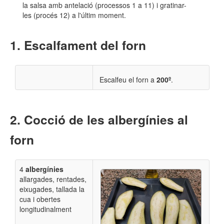
la salsa amb antelació (processos 1 a 11) i gratinar-
les (procés 12) a l'últim moment.
Escalfament del forn
Escalfeu el forn a
200º
.
Cocció de les albergínies al
forn
4
albergínies
allargades, r
entades,
eixugades, tallada la
cua i
obertes
longitudinalment