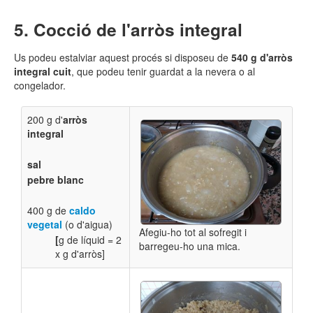
Cocció de l'arròs integral
Us podeu estalviar aquest procés si disposeu de
540 g d'arròs
integral cuit
, que podeu tenir guardat a la nevera o al
congelador.
200 g d'
arròs
integral
sal
pebre blanc
400 g de
caldo
vegetal
(o d'aigua)
Afegiu-ho tot al sofregit i
​[
g de líquid = 2
barregeu-ho una mica.
x g d'arròs]