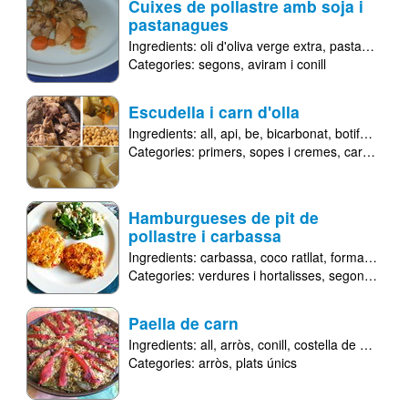
Cuixes de pollastre amb soja i
pastanagues
Ingredients:
oli d'oliva verge extra
pastanaga
p
Categories:
segons
aviram i conill
Escudella i carn d'olla
Ingredients:
all
api
be
bicarbonat
botifarra blanca
Categories:
primers
sopes i cremes
carn
plats
Hamburgueses de pit de
pollastre i carbassa
Ingredients:
carbassa
coco ratllat
formatge emmental
Categories:
verdures i hortalisses
segons
avira
Paella de carn
Ingredients:
all
arròs
conill
costella de porc
ga
Categories:
arròs
plats únics