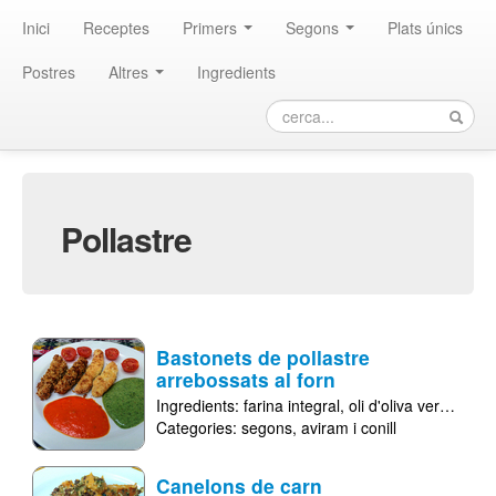
Inici
Receptes
Primers
Segons
Plats únics
Postres
Altres
Ingredients
pollastre
Bastonets de pollastre
arrebossats al forn
Ingredients:
farina integral
oli d'oliva verge extra
Categories:
segons
aviram i conill
Canelons de carn