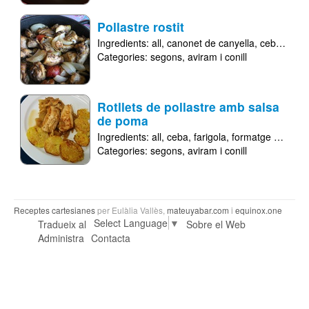
Pollastre rostit
Ingredients:
all
canonet de canyella
ceba
cony
Categories:
segons
aviram i conill
Rotllets de pollastre amb salsa
de poma
Ingredients:
all
ceba
farigola
formatge parmesà
Categories:
segons
aviram i conill
Receptes cartesianes
per Eulàlia Vallès,
mateuyabar.com
i
equinox.one
Select Language
▼
Tradueix al
Sobre el Web
Administra
Contacta