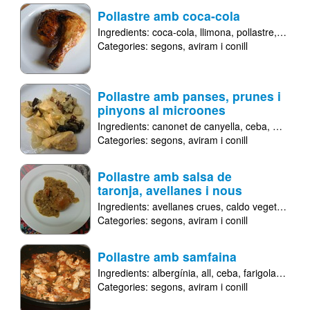
Pollastre amb coca-cola
Ingredients:
coca-cola
llimona
pollastre
sal
Categories:
segons
aviram i conill
Pollastre amb panses, prunes i
pinyons al microones
Ingredients:
canonet de canyella
ceba
oli d'oli
Categories:
segons
aviram i conill
Pollastre amb salsa de
taronja, avellanes i nous
Ingredients:
avellanes crues
caldo vegetal
ceb
Categories:
segons
aviram i conill
Pollastre amb samfaina
Ingredients:
albergínia
all
ceba
farigola
oli d'o
Categories:
segons
aviram i conill