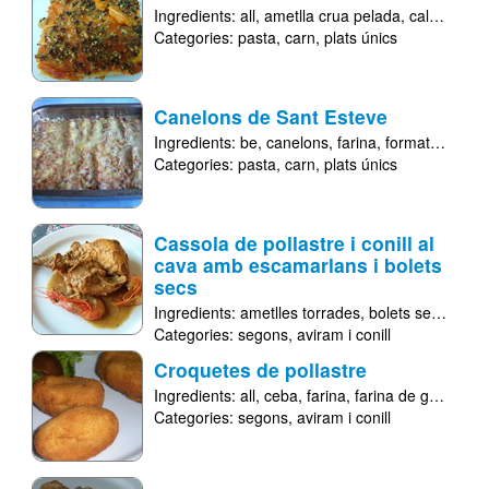
Ingredients:
all
ametlla crua pelada
caldo vegetal
Categories:
pasta
carn
plats únics
Canelons de Sant Esteve
Ingredients:
be
canelons
farina
formatge emmental
Categories:
pasta
carn
plats únics
Cassola de pollastre i conill al
cava amb escamarlans i bolets
secs
Ingredients:
ametlles torrades
bolets secs
cav
Categories:
segons
aviram i conill
Croquetes de pollastre
Ingredients:
all
ceba
farina
farina de galeta
lle
Categories:
segons
aviram i conill