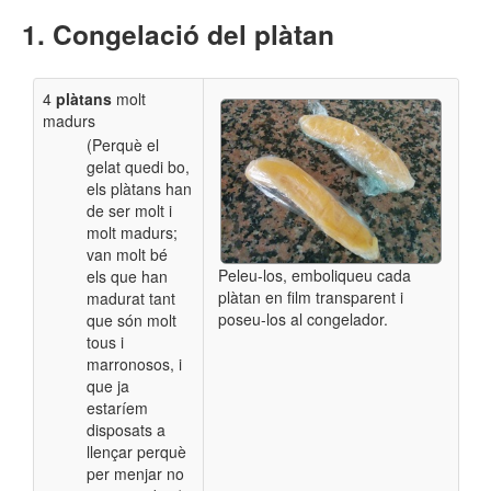
Congelació del plàtan
4
plàtans
molt
madurs
(Perquè el
gelat quedi bo,
els plàtans han
de ser molt i
molt madurs;
van molt bé
Peleu-los, emboliqueu cada
els que han
plàtan en film transparent i
madurat tant
poseu-los al congelador.
que són molt
tous i
marronosos, i
que ja
estaríem
disposats a
llençar perquè
per menjar no