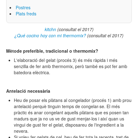
Postres
Plats freds
kitchn
(consultat el 2017)
¿Qué cocino hoy con mi thermomix?
(consultat el 2017)
Mètode preferible, tradicional o thermomix?
L'elaboració del gelat (procés 3) és més ràpida i més
senzilla de fer amb thermomix, però també es pot fer amb
batedora elèctrica.
Antelació necessària
Heu de posar els plàtans al congelador (procés 1) amb prou
antelació perquè tinguin temps de congelar-se. El més
pràctic és anar congelant aquells plàtans que es posen tan
madurs que ja no us ve de gust menjar-los i així quan us
vingui de gust fer el gelat, disposareu de l'ingredient a la
nevera.
Si voleu fer gelats de pal, heu de fer tota la recepta, tret de