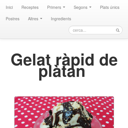
Inici
Receptes
Primers
Segons
Plats únics
Postres
Altres
Ingredients
Gelat ràpid de
plàtan