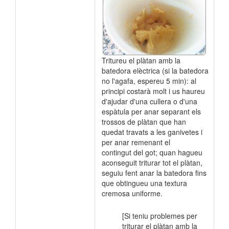
Tritureu el plàtan amb la
batedora elèctrica (si la batedora
no l'agafa, espereu 5 min): al
principi costarà molt i us haureu
d'ajudar d'una cullera o d'una
espàtula per anar separant els
trossos de plàtan que han
quedat travats a les ganivetes i
per anar remenant el
contingut del got; quan hagueu
aconseguit triturar tot el plàtan,
seguiu fent anar la batedora fins
que obtingueu una textura
cremosa uniforme.
[Si teniu problemes per
triturar el plàtan amb la