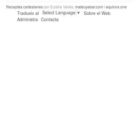
Receptes cartesianes
per Eulàlia Vallès,
mateuyabar.com
i
equinox.one
Select Language
▼
Tradueix al
Sobre el Web
Administra
Contacta