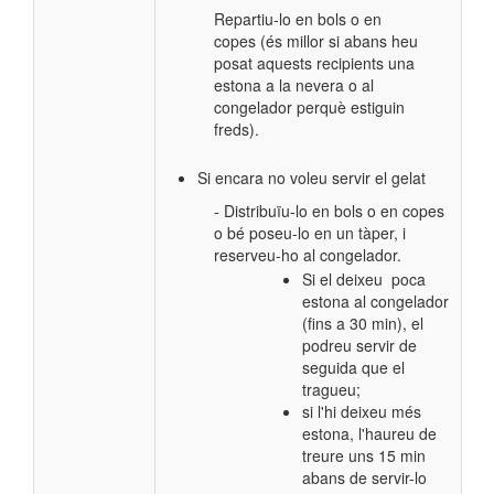
Repartiu-lo en bols o en
copes (és millor si abans heu
posat aquests recipients una
estona a la nevera o al
congelador perquè estiguin
freds).
Si encara no voleu servir el gelat
-
Distribuïu-lo en bols o en copes
o bé poseu-lo en un tàper, i
reserveu-ho al congelador.
Si el deixeu poca
estona al congelador
(fins a 30 min), el
podreu servir de
seguida que el
tragueu;​
si l'hi deixeu més
estona, l'haureu de
treure uns 15 min
abans de servir-lo