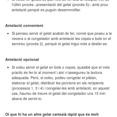
l'últim procés –presentació del gelat (procés 5)– amb prou
antelació perquè es puguin desemmotllar.
Antelació convenient
Si penseu servir el gelat acabat de fer, convé que poseu a la
nevera o al congelador amb antelació les copes o bols on el
servireu (procés 2), perquè el gelat trigui més a desfer-se.
Antelació opcional
Si voleu servir el gelat en bols o copes, quasibé que el més
pràctic és fer-lo al moment i així n'assegureu la textura
adequada. Però, si voleu, podeu congelar el plàtan,
elaborar el gelat, distribuir les porcions en els recipients
(processos 1, 3 i 4) i congelar-les amb antelació; en aquest
cas, haureu de treure el gelat del congelador uns 15 min
abans de servir-lo.
Oi que hi ha un altre gelat cartesià ràpid que és molt