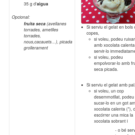
35 g d'
aigua
Opcional:
fruita seca
(avellanes
Si serviu el gelat en bols 
torrades, ametlles
copes,
torrades,
si voleu, podeu ruixar
nous,cacauets…), picada
amb xocolata calenta (
grollerament
servir-lo immediatam
si voleu, podeu
empolvorar-lo amb fru
seca picada.
Si serviu el gelat amb pal
si voleu, un cop
desemmotllat, podeu
sucar-lo en un got a
xocolata calenta (*), 
escórrer una mica la
xocolata sobrant i
​​- o bé serv