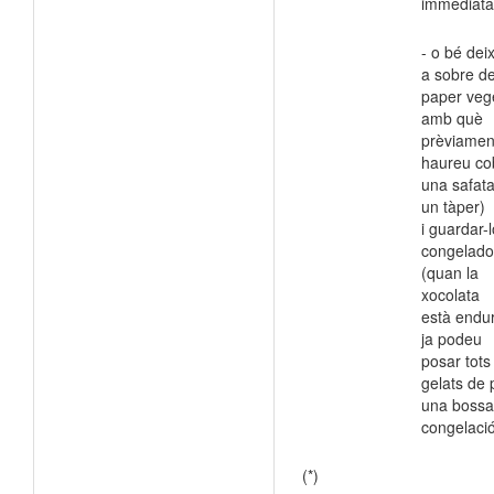
immediata
- o bé deix
a sobre de
paper veg
amb què
prèviamen
haureu co
una safata
un tàper)
i guardar-l
congelado
(quan la
xocolata
està endur
ja podeu
posar tots
gelats de 
una bossa
congelació
(*)