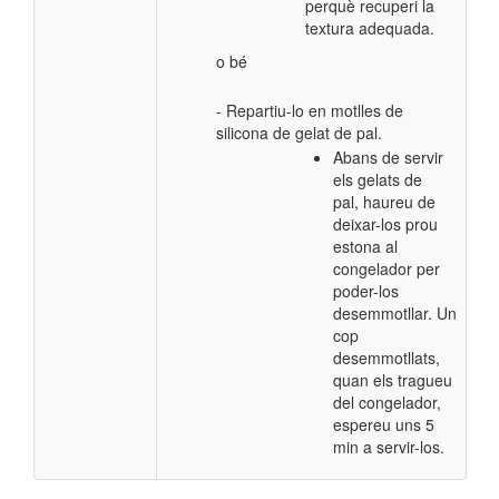
perquè recuperi la
textura adequada.
o bé
- Repartiu-lo en motlles de
silicona de gelat de pal.
Abans de servir
els gelats de
pal, haureu de
deixar-los prou
estona al
congelador per
poder-los
desemmotllar.
Un
cop
desemmotllats,
quan els tragueu
del congelador,
espereu uns 5
min a servir-los.