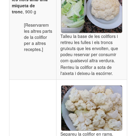
miqueta de
tronc
, 900 g
[Reservarem
les altres parts
Talleu la base de les coliflors i
de la coliflor
retireu les fulles i els troncs
per a altres
gruixuts que les envolten, que
receptes.]
podeu reservar per consumir
com qualsevol altra verdura.
Renteu la coliflor a sota de
l'aixeta i deixeu-la escórrer.
Separeu la coliflor en rams.