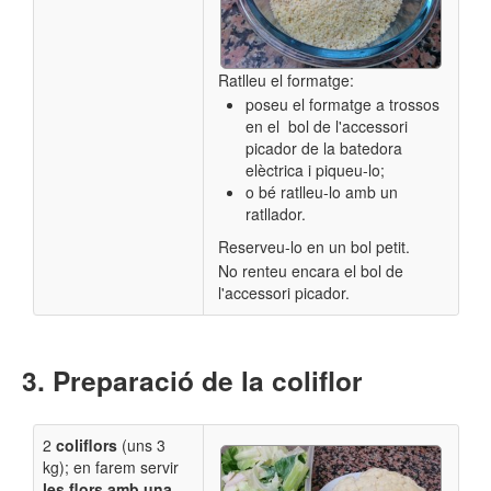
Ratlleu el formatge:
poseu el formatge a trossos
en el bol de l'accessori
picador de la batedora
elèctrica
i piqueu-lo;
o bé ratlleu-lo amb un
ratllador.
Reserveu-lo en un bol petit.
No renteu encara el bol de
l'accessori picador.
Preparació de la coliflor
2
coliflors
(uns 3
kg); en farem servir
les flors amb una