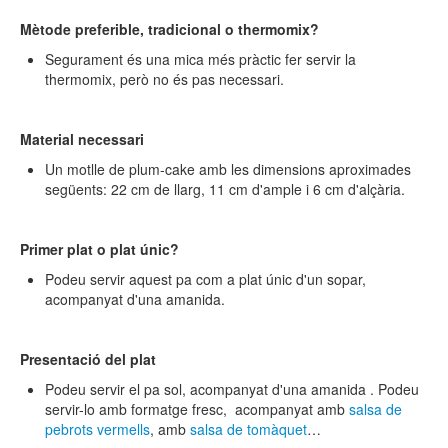
Mètode preferible, tradicional o thermomix?
Segurament és una mica més pràctic fer servir la
thermomix, però no és pas necessari.
Material necessari
Un motlle de plum-cake amb les dimensions aproximades
següents: 22 cm de llarg, 11 cm d'ample i 6 cm d'alçària.
Primer plat o plat únic?
Podeu servir aquest pa com a plat únic d'un sopar,
acompanyat d'una amanida.​
Presentació del plat
Podeu servir el pa sol, acompanyat d'una amanida . Podeu
servir-lo amb formatge fresc, acompanyat amb
salsa de
pebrots vermells
, amb
salsa de tomàquet
…