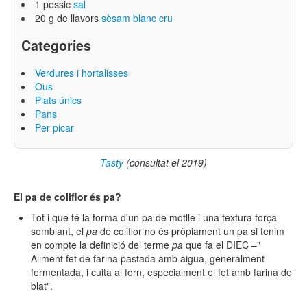
1 pessic
sal
20 g de llavors
sèsam blanc cru
Categories
Verdures i hortalisses
Ous
Plats únics
Pans
Per picar
Tasty
(consultat el 2019)
El pa de coliflor és pa?
Tot i que té la forma d'un pa de motlle i una textura força
semblant, el
pa
de coliflor no és pròpiament un pa si tenim
en compte la definició del terme
pa
que fa el DIEC –"
Aliment fet de farina pastada amb aigua, generalment
fermentada, i cuita al forn, especialment el fet amb farina de
blat"​.