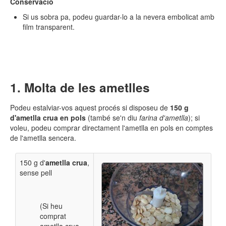
Conservació
Si us sobra pa, podeu guardar-lo a la nevera embolicat amb
film transparent.
Molta de les ametlles
Podeu estalviar-vos aquest procés si disposeu de
150 g
d'ametlla crua en pols
(també se'n diu
farina d'ametlla
); si
voleu, podeu comprar directament l'ametlla en pols en comptes
de l'ametlla sencera.
150 g d'
ametlla crua
,
sense pell
(Si heu
comprat
ametlla crua