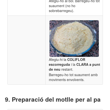
Afegiu-ho al bol. Barregeu-ho tot
suaument (no ho
sobrebarregeu).
Afegiu-hi la
COLIFLOR
escorreguda
i la
CLARA a punt
de neu
restant.
Barregeu-ho tot suaument amb
moviments envolvents.
Preparació del motlle per al pa