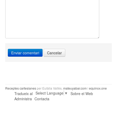
Cancelar
Receptes cartesianes
per Eulàlia Vallès,
mateuyabar.com
i
equinox.one
Select Language
▼
Tradueix al
Sobre el Web
Administra
Contacta