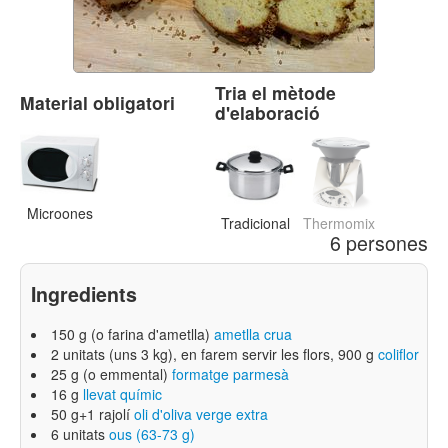
Tria el mètode
Material obligatori
d'elaboració
Microones
Tradicional
Thermomix
6 persones
Ingredients
150 g (o farina d'ametlla)
ametlla crua
2 unitats (uns 3 kg),
en farem servir
les flors
, 900 g
coliflor
25 g (o emmental)
formatge parmesà
16 g
llevat químic
50 g+1 rajolí
oli d'oliva verge extra
6 unitats
ous (63-73 g)