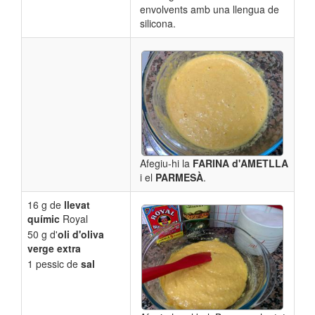
envolvents amb una llengua de
silicona.
Afegiu-hi la
FARINA d'AMETLLA
i el
PARMESÀ
.
16 g de
llevat
químic
Royal
50 g d'
oli d'oliva
verge extra
1 pessic de
sal