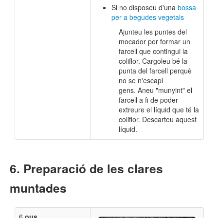
​Si no disposeu d'una
bossa
per a begudes vegetals
Ajunteu les puntes del
mocador per formar un
farcell que contingui la
coliflor. Cargoleu bé la
punta del farcell perquè
no se n'escapi
gens. Aneu "munyint" el
farcell a fi de poder
extreure el líquid que té la
coliflor. Descarteu aquest
líquid.
Preparació de les clares
muntades
6
ous