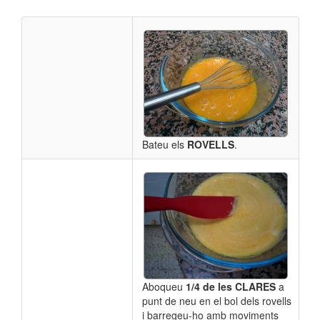
Bateu els
ROVELLS
.
Aboqueu
1/4 de les CLARES
a
punt de neu en el bol dels rovells
i barregeu-ho amb moviments