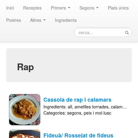
Inici
Receptes
Primers
Segons
Plats únics
Postres
Altres
Ingredients
rap
Cassola de rap i calamars
Ingredients:
all
ametlles torrades
calamars
cal
Categories:
segons
peix i mol·lusc
Fideuà/ Rossejat de fideus