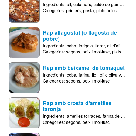
Ingredients:
all
calamars
caldo de gambes (o fumet de gambes)
Categories:
primers
pasta
plats únics
Rap allagostat (o llagosta de
pobre)
Ingredients:
ceba
farigola
llorer
oli d'oliva verge extra
Categories:
segons
peix i mol·lusc
plats freds
Rap amb beixamel de tomàquet
Ingredients:
ceba
farina
llet
oli d'oliva verge extra
Categories:
segons
peix i mol·lusc
Rap amb crosta d'ametlles i
taronja
Ingredients:
ametlles torrades
farina de galeta
Categories:
segons
peix i mol·lusc