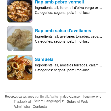
Rap amb pebre vermell
Ingredients:
all
llorer
oli d'oliva verge extra
peb
Categories:
segons
peix i mol·lusc
Rap amb salsa d'avellanes
Ingredients:
all
avellanes torrades
ceba
juliver
Categories:
segons
peix i mol·lusc
Sarsuela
Ingredients:
all
ametlles torrades
calamars
cal
Categories:
segons
peix i mol·lusc
Receptes cartesianes
per Eulàlia Vallès,
mateuyabar.com
i
equinox.one
Select Language
▼
Tradueix al
Sobre el Web
Administra
Contacta