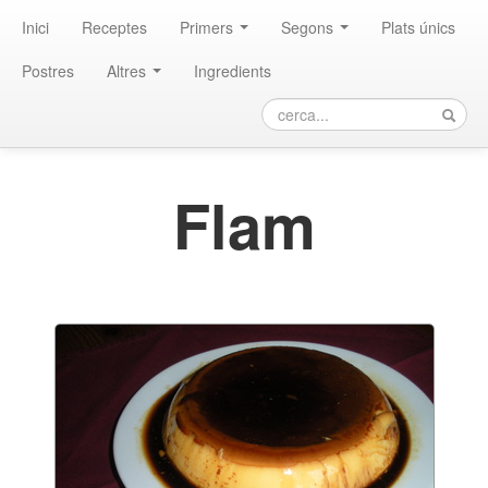
Inici
Receptes
Primers
Segons
Plats únics
Postres
Altres
Ingredients
Flam