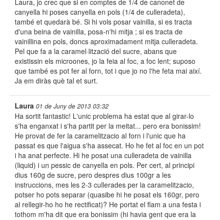
Laura, jo crec que si en comptes de 1/4 de canonet de
canyella hi poses canyella en pols (1/4 de culleradeta),
també et quedarà bé. Si hi vols posar vainilla, si es tracta
d'una beina de vainilla, posa-n'hi mitja ; si es tracta de
vainillina en pols, doncs aproximadament mitja culleradeta.
Pel que fa a la caramel·lització del sucre, abans que
existissin els microones, jo la feia al foc, a foc lent; suposo
que també es pot fer al forn, tot i que jo no l'he feta mai així.
Ja em diràs què tal et surt.
Laura
01 de Juny de 2013 03:32
Ha sortit fantastic! L'unic problema ha estat que al girar-lo
s'ha enganxat i s'ha partit per la meitat... pero era bonissim!
He provat de fer la caramelitzacio al forn i l'unic que ha
passat es que l'aigua s'ha assecat. Ho he fet al foc en un pot
i ha anat perfecte. Hi he posat una culleradeta de vainilla
(liquid) i un pessic de canyella en pols. Per cert, al principi
dius 160g de sucre, pero despres dius 100gr a les
instruccions, mes les 2-3 cullerades per la caramelitzacio,
potser ho pots separar (quasibe hi he posat els 160gr, pero
al rellegir-ho ho he rectificat)? He portat el flam a una festa i
tothom m'ha dit que era bonissim (hi havia gent que era la