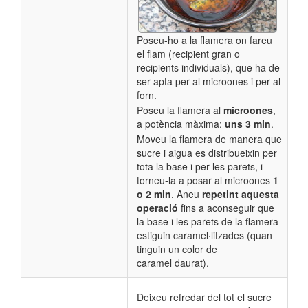
Poseu-ho a la flamera on fareu
el flam (recipient gran o
recipients individuals), que ha de
ser apta per al microones i per al
forn.
Poseu la flamera al
microones
,
a potència màxima:
uns 3 min
.
Moveu la flamera de manera que
sucre i aigua es distribueixin per
tota la base i per les parets, i
torneu-la a posar al microones
1
o 2 min
. Aneu
repetint aquesta
operació
fins a aconseguir que
la base i les parets de la flamera
estiguin
caramel·litzades (quan
tinguin un color de
caramel daurat).
Deixeu refredar del tot el sucre