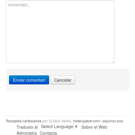
Cancelar
Receptes cartesianes
per Eulàlia Vallès,
mateuyabar.com
i
equinox.one
Select Language
▼
Tradueix al
Sobre el Web
Administra
Contacta