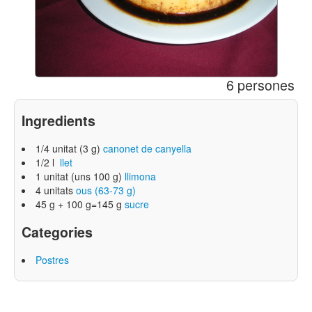
6 persones
Ingredients
1/4 unitat (3 g)
canonet de canyella
1/2 l
llet
1 unitat (uns 100 g)
llimona
4 unitats
ous (63-73 g)
45 g + 100 g=145 g
sucre
Categories
Postres