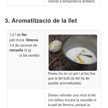
cremat a temperatura ambient.
Aromatització de la llet
1/2 l de
llet
pell d’una
llimona
1/4 de canonet de
canyella
(3 g)
(o bé vainilla)
Poseu-ho en un pot i al foc fins
que la llet bulli (la llet ha de
quedar aromatitzada).
Deixeu refredar una mica la llet
(no retireu encara la canyella ni
la pell de llimona, perquè la