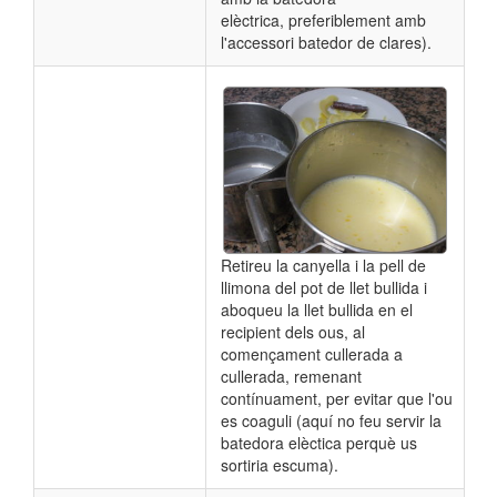
elèctrica,
preferiblement amb
l'accessori batedor de clares
).
Retireu la canyella i la pell de
llimona del pot de llet bullida i
aboqueu la llet bullida en el
recipient dels ous, al
començament cullerada a
cullerada,
remenant
contínuament, per
evitar que l'ou
es coaguli (aquí no feu servir la
batedora elèctica perquè us
sortiria escuma).