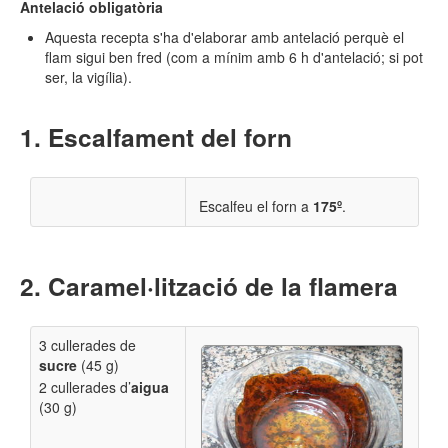
Antelació obligatòria
Aquesta recepta s'ha d'elaborar amb antelació perquè el
flam sigui ben fred (com a mínim amb 6 h d'antelació; si pot
ser, la vigília).
Escalfament del forn
Escalfeu el forn a
175º
.
Caramel·lització de la flamera
3 cullerades de
sucre
(45 g)
2 cullerades d’
aigua
(30 g)