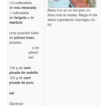
1/2 culleradeta
de
nou moscada
Bateu l'ou en un bol gran on
1 culleradeta
fareu tota la massa. Afegiu-hi els
de
farigola
o
de
altres ingredients i barregeu-ho
marduix
tot.
unes quantes fulles
de
julivert fresc
,
picades,
o bé
julivert
sec
125 g de
carn
picada de vedella
125 g de
carn
picada de porc
sal
Opcional: