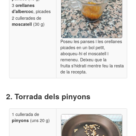
3
orellanes
d'albercoc
, picades
2 cullerades de
moscatell
(30 g)
Poseu les panses i les orellanes
picades en un bol petit,
aboqueu-hi el moscatell i
remeneu. Deixeu que la
fruita s'hidrati mentre feu la resta
de la recepta.
Torrada dels pinyons
1 cullerada de
pinyons
(uns 20 g)