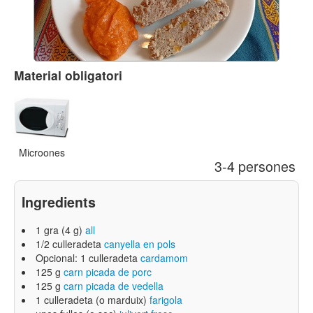
Material obligatori
Microones
3-4 persones
Ingredients
1 gra (4 g)
all
1/2 culleradeta
canyella en pols
Opcional: 1 culleradeta
cardamom
125 g
carn picada de porc
125 g
carn picada de vedella
1 culleradeta (o marduix)
farigola