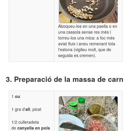
Aboqueu-los en una paella o en
una cassola sense res més i
torreu-los una mica: a foc més
aviat fluix i aneu remenant tota
l'estona (vigileu molt, que de
seguida es cremen).
Preparació de la massa de carn
1
ou
1 gra d'
all
, picat
1/2 culleradeta
de
canyella en pols