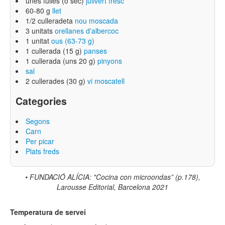
unes fulles (o sec)
julivert fresc
60-80 g
llet
1/2 culleradeta
nou moscada
3 unitats
orellanes d'albercoc
1 unitat
ous (63-73 g)
1 cullerada (15 g)
panses
1 cullerada (uns 20 g)
pinyons
sal
2 cullerades (30 g)
vi moscatell
Categories
Segons
Carn
Per picar
Plats freds
•
FUNDACIÓ ALÍCIA: "Cocina con microondas” (p.178),
Larousse Editorial, Barcelona 2021
Temperatura de servei