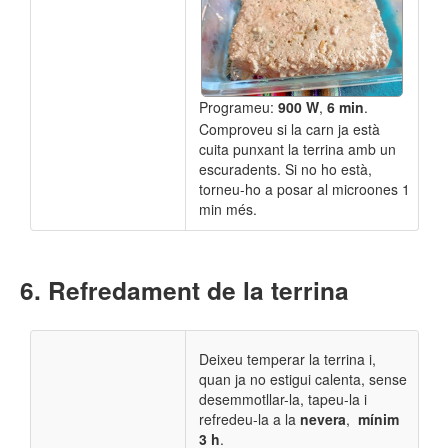
Programeu:
900 W
,
6 min
.
Comproveu si la carn ja està
cuita punxant la terrina amb un
escuradents. Si no ho està,
torneu-ho a posar al microones 1
min més.
Refredament de la terrina
Deixeu temperar la terrina i,
quan ja no estigui calenta, sense
desemmotllar-la, tapeu-la i
refredeu-la a la
nevera
,
mínim
3 h
.