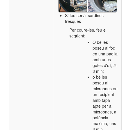
Si feu servir sardines
fresques
Per coure-les, feu el
següent:
​​O bé les
poseu al foc
en una paella
amb unes
gotes d'oli, 2-
3 min;
o bé les
poseu al
microones en
un recipient
amb tapa
apte per a
microones, a
potència
màxima, uns
3 min.