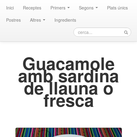
Inici
Receptes
Primers
Segons
Plats únics
Postres
Altres
Ingredients
Guacamole
amb sardina
de llauna o
fresca