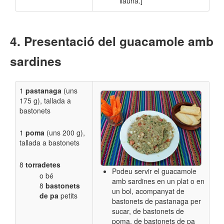
llauna.]
Presentació del guacamole amb
sardines
1
pastanaga
(uns
175 g), tallada a
bastonets
1
poma
(uns 200 g),
tallada a bastonets
8
torradetes
Podeu servir el guacamole
o bé
amb sardines en un plat o en
8
bastonets
un bol, acompanyat de
de pa
petits
bastonets de pastanaga per
sucar, de bastonets de
poma, de bastonets de pa