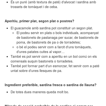
És un puré (amb textura de paté) d'alvocat i sardina amb
trossets de tomàquet i de ceba.
Aperitiu, primer plat, segon plat o postres?
El guacamole amb sardina pot constituir un segon plat.
El podeu servir en plats o bols individuals, acompanyat
de bastonets de pastanaga per sucar, de bastonets de
poma, de bastonets de pa o de torradetes;
o bé el podeu servir com a farcit d'uns tomàquets,
d'unes patates cuites al vapor…
També es pot servir com a aperitiu en un bol comú on els
comensals suquin bastonets o torradetes.
També pot formar part d'un esmorzar, fet servir com a paté
untat sobre d'unes llesques de pa.
Ingredient preferible, sardina fresca o sardina de llauna?
De totes dues maneres queda molt bo.