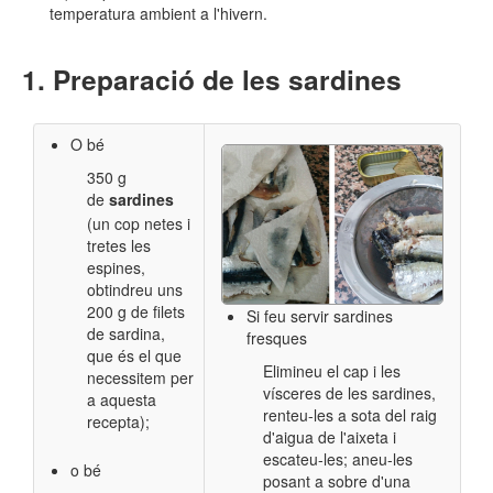
temperatura ambient a l'hivern.
​ Preparació de les sardines
O bé
350 g
de
sardines
(un cop netes i
tretes les
espines,
obtindreu uns
200 g de filets
Si feu servir sardines
de sardina,
fresques
que és el que
Elimineu el cap i les
necessitem per
vísceres de les sardines,
a aquesta
renteu-les a sota del raig
recepta);
d'aigua de l'aixeta i
escateu-les; aneu-les
o bé
posant a sobre d'una