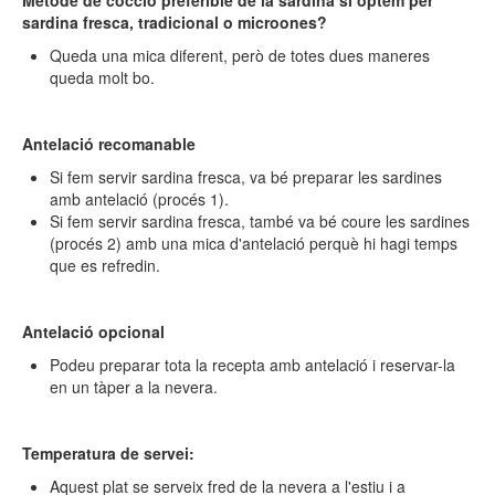
Mètode de cocció preferible de la sardina si optem per
sardina fresca, tradicional o microones?
Queda una mica diferent, però de totes dues maneres
queda molt bo.
Antelació recomanable
Si fem servir sardina fresca, va bé preparar les sardines
amb antelació (procés 1).
Si fem servir sardina fresca, també va bé coure les sardines
(procés 2) amb una mica d'antelació perquè hi hagi temps
que es refredin.
Antelació opcional
Podeu preparar tota la recepta amb antelació i reservar-la
en un tàper a la nevera.
Temperatura de servei:
Aquest plat se serveix fred de la nevera a l'estiu i a