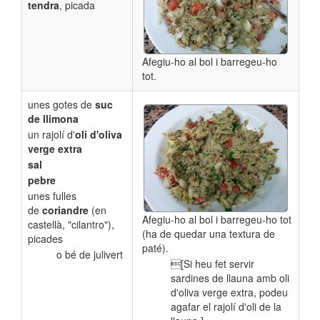
tendra
, picada
Afegiu-ho al bol i barregeu-ho
tot.
unes gotes de
suc
de llimona
un rajolí d'
oli d'oliva
verge extra
sal
pebre
unes fulles
de
coriandre
(en
Afegiu-ho al bol i barregeu-ho tot
castellà, "cilantro"),
(ha de quedar una textura de
picades
paté).
o bé de julivert
[Si heu fet servir
sardines de llauna amb oli
d'oliva verge extra, podeu
agafar el rajolí d'oli de la