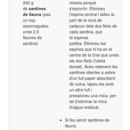
200 g
reixeta perquè
de
sardines
s'escorrin. Elimineu
de llauna
(pes
l'espina central i talleu la
un cop
part de la vora de
escorregudes;
cadacun dels dos filets de
unes 2,5
cada sardina, que
llaunes de
té espines
sardina)
petites. Elimineu les
espines que hi ha en el
centre de la línia que uneix
els dos filets (l'aleta
dorsal). Aneu estenent les
sardines obertes a sobre
d'un full paper absorbent
de cuina, tapeu-les amb
un altre full i
pressioneu una mica, per
tal d'eliminar la mica
d'aigua residual.
Si feu servir sardines de
llauna