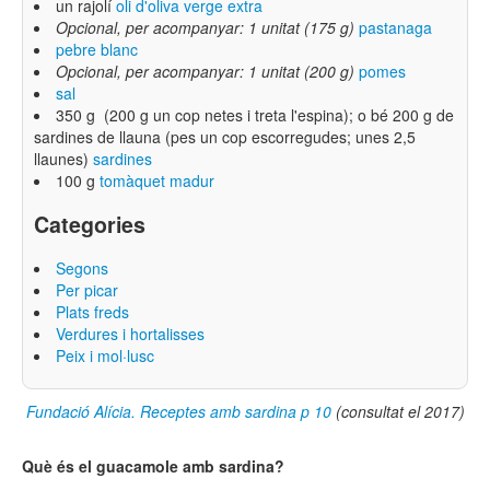
un rajolí
oli d'oliva verge extra
Opcional, per acompanyar: 1 unitat (175 g)
pastanaga
pebre blanc
Opcional, per acompanyar: 1 unitat (200 g)
pomes
sal
350 g (200 g un cop netes i treta l'espina); o bé 200 g de
sardines de llauna (pes un cop escorregudes; unes 2,5
llaunes)
sardines
100 g
tomàquet madur
Categories
Segons
Per picar
Plats freds
Verdures i hortalisses
Peix i mol·lusc
Fundació Alícia. Receptes amb sardina p
10
(consultat el 2017)
Què és el guacamole amb sardina?