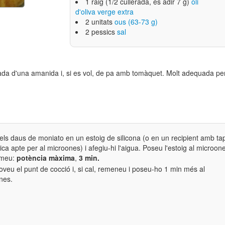
1 raig (1/2 cullerada, és adir 7 g)
oli
d'oliva verge extra
2 unitats
ous (63-73 g)
2 pessics
sal
yada d'una amanida i, si es vol, de pa amb tomàquet. Molt adequada per
els daus de moniato
en un estoig de silicona (o
en un recipient amb ta
ca apte per al microones) i afegiu-hi l'aigua. Poseu l'estoig al microone
meu:
potència màxima
,
3 min.
eu el punt de cocció i, si cal, remeneu i poseu-ho 1 min més al
nes.