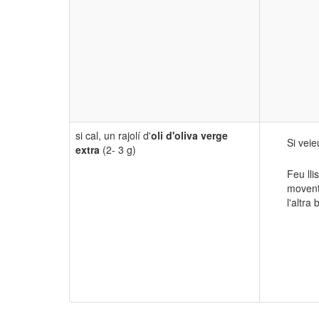
si cal,
un rajolí d'
oli
d'oliva verge
Si veie
extra
(2- 3 g)
Feu lli
movent 
l'altra