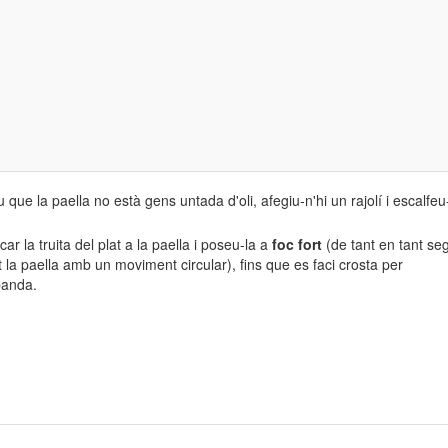
u que la paella no està gens untada d'oli, afegiu-n'hi un rajolí i escalfeu-
scar la truita del plat a la paella i poseu-la a
foc fort
(de tant en tant se
la paella amb un moviment circular), fins que es faci crosta per
 banda.