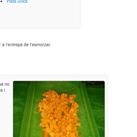
Plats únics
 a l'entrepà de l'esmorzar.
pa no
s i