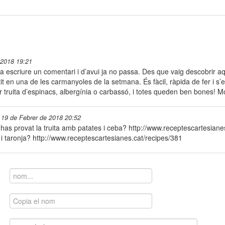
 2018 19:21
ia escriure un comentari i d’avui ja no passa. Des que vaig descobrir aq
t en una de les carmanyoles de la setmana. És fàcil, ràpida de fer i s’est
r truita d’espinacs, albergínia o carbassó, i totes queden ben bones! Mo
19 de Febrer de 2018 20:52
has provat la truita amb patates i ceba? http://www.receptescartesianes
 i taronja? http://www.receptescartesianes.cat/recipes/381