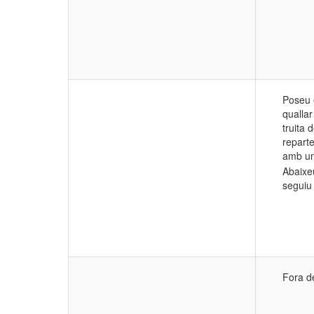
Poseu 
quallar
truita 
reparte
amb un 
Abaixe
seguiu
Fora de