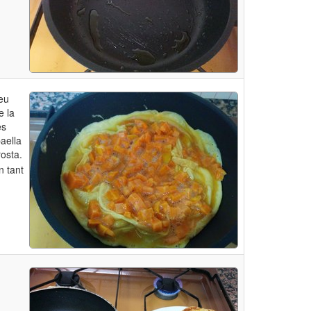
eu
e la
es
aella
rosta.
n tant