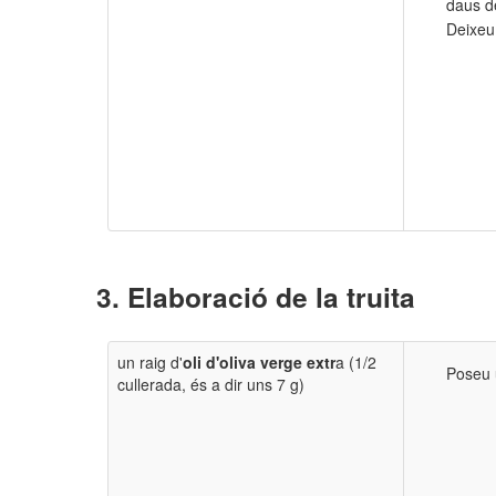
daus d
Deixeu 
Elaboració de la truita
un raig d'
oli
d'oliva verge extr
a (1/2
Poseu u
cullerada, és a dir uns 7 g)