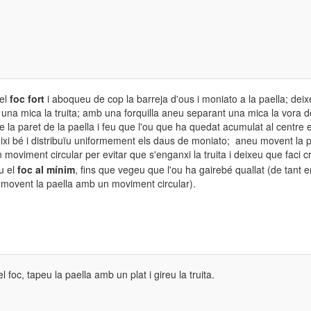
el
foc fort
i
aboqueu de cop la barreja d'ous i moniato a la paella; deix
 una mica la truita; amb una forquilla aneu separant una mica la vora d
de la paret de la paella i feu que l'ou que ha quedat acumulat al centre 
ixi bé i distribuïu uniformement els daus de moniato; aneu movent la p
moviment circular per evitar que s'enganxi la truita i deixeu que faci c
u el
foc al mínim
, fins que vegeu que l'ou ha gairebé quallat (de tant e
 movent la paella amb un moviment circular).
l foc, tapeu la paella amb un plat i gireu la truita.