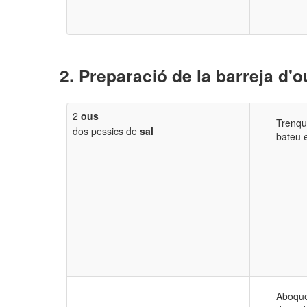
Preparació de la barreja d'o
2
ous
Trenque
dos pessics de
sal
bateu e
Aboqueu