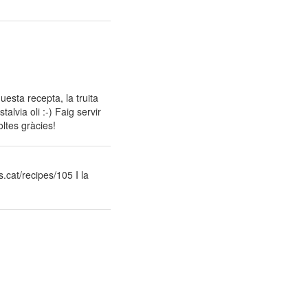
uesta recepta, la truita
alvia oli :-) Faig servir
ltes gràcies!
.cat/recipes/105 I la