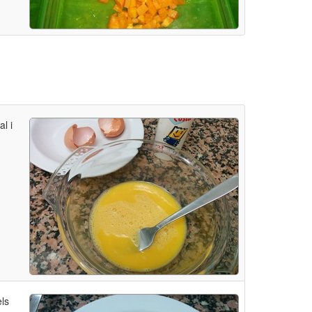
l i
ls