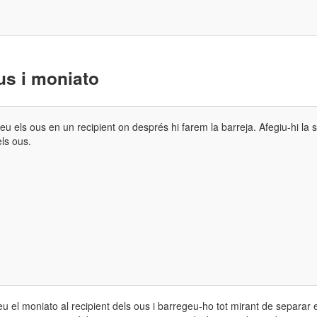
us i moniato
u els ous en un recipient on després hi farem la barreja. Afegiu-hi la sa
ls ous.
 el moniato al recipient dels ous i barregeu-ho tot mirant de separar e