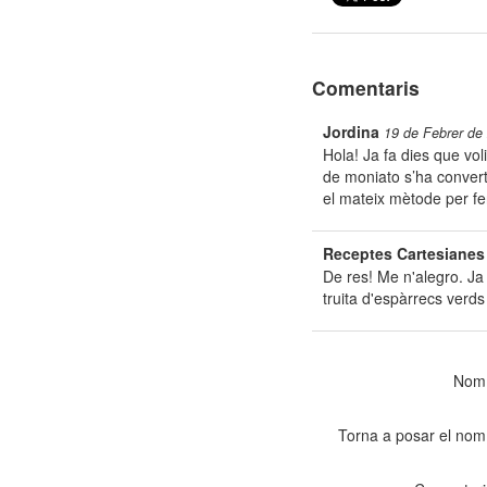
Comentaris
Jordina
19 de Febrer de
Hola! Ja fa dies que vol
de moniato s’ha converti
el mateix mètode per fe
Receptes Cartesianes
De res! Me n'alegro. Ja 
truita d'espàrrecs verds
Nom
Torna a posar el nom