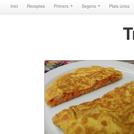
Inici
Receptes
Primers
Segons
Plats únics
T