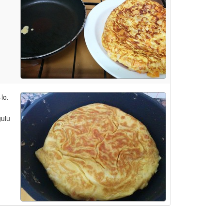
lo.
guiu