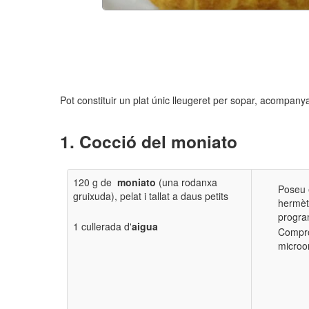
Pot constituir un plat únic lleugeret per sopar, acompan
Cocció del moniato
120 g de
moniato
(una rodanxa
Poseu 
gruixuda), pelat i tallat a daus petits
hermèti
progra
1 cullerada d'
aigua
Comprov
microo