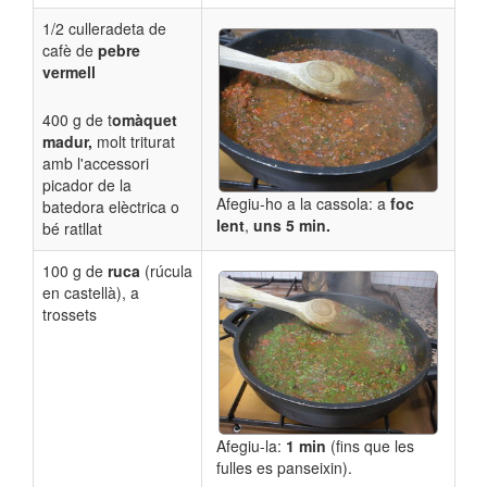
1/2 culleradeta de
cafè de
pebre
vermell
400 g de t
omàquet
madur,
molt triturat
amb l'accessori
picador de la
Afegiu-ho a la cassola: a
foc
batedora elèctrica o
lent
,
uns 5 min.
bé ratllat
100 g de
ruca
(rúcula
en castellà), a
trossets
Afegiu-la:
1 min
(fins que les
fulles es panseixin).