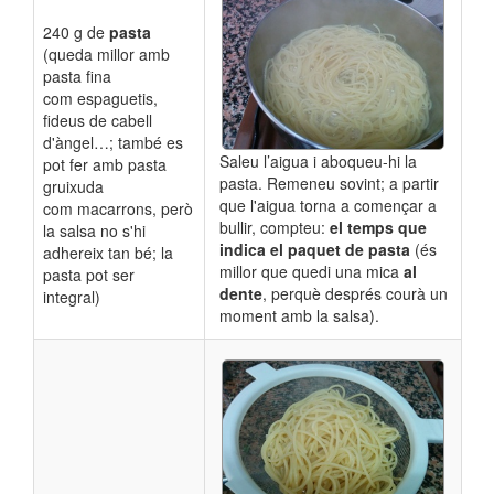
240 g de
pasta
(queda millor amb
pasta fina
com espaguetis,
fideus de cabell
d'àngel…; també es
Saleu l’aigua i aboqueu-hi la
pot fer amb pasta
pasta. Remeneu sovint; a partir
gruixuda
que l'aigua torna a començar a
com macarrons, però
bullir, compteu:
el temps que
la salsa no s'hi
indica el paquet de pasta
(és
adhereix tan bé; la
millor que quedi una mica
al
pasta pot ser
dente
, perquè després courà un
integral)
moment amb la salsa).