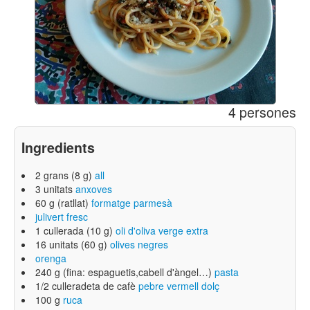
4 persones
Ingredients
2 grans (8 g)
all
3 unitats
anxoves
60 g (ratllat)
formatge parmesà
julivert fresc
1 cullerada (10 g)
oli d'oliva verge extra
16 unitats (60 g)
olives negres
orenga
240 g (fina: espaguetis,cabell d'àngel…)
pasta
1/2 culleradeta de cafè
pebre vermell dolç
100 g
ruca