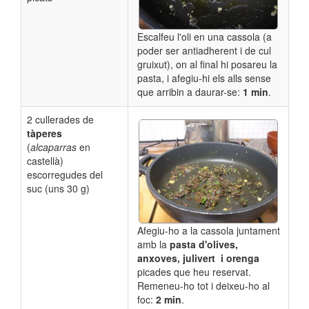
Escalfeu l'oli en una cassola (a
poder ser antiadherent i de cul
gruixut), on al final hi posareu la
pasta, i afegiu-hi els alls sense
que arribin a daurar-se:
1 min
.
2 cullerades de
tàperes
(
alcaparras
en
castellà)
escorregudes del
suc (uns 30 g)
Afegiu-ho a la cassola juntament
amb la
pasta d'olives,
anxoves, julivert i orenga
picades que heu reservat.
Remeneu-ho tot i deixeu-ho al
foc:
2 min
.