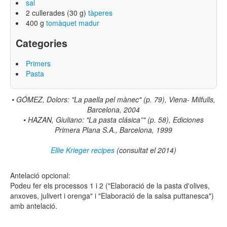
sal
2 cullerades (30 g)
tàperes
400 g
tomàquet madur
Categories
Primers
Pasta
•
GÓMEZ, Dolors: "La paella pel mànec" (p. 79), Viena- Milfulls,
Barcelona, 2004
•
HAZAN, Giuliano: "La pasta clásica”" (p. 58), Ediciones
Primera Plana S.A., Barcelona, 1999
Ellie Krieger recipes
(consultat el 2014)
Antelació opcional:
Podeu fer els processos 1 i 2 ("Elaboració de la pasta d'olives,
anxoves, julivert i orenga" i "Elaboració de la salsa puttanesca")
amb antelació.