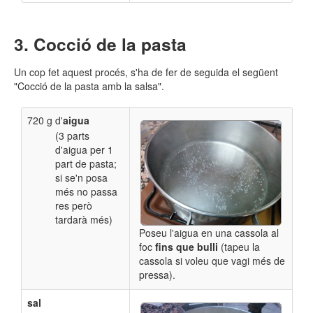
Cocció de la pasta
Un cop fet aquest procés, s'ha de fer de seguida el següent
"Cocció de la pasta amb la salsa".
720 g d'
aigua
(3 parts
d'aigua per 1
part de pasta;
si se'n posa
més no passa
res però
tardarà més)
Poseu l'aigua en una cassola al
foc
fins que bulli
(tapeu la
cassola si voleu que vagi més de
pressa).
sal