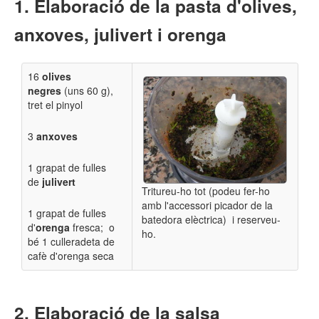
Elaboració de la pasta d'olives,
anxoves, julivert i orenga
16
olives
negres
(uns 60 g),
tret el pinyol
3
anxoves
1 grapat de fulles
de
julivert
Tritureu-ho tot (podeu fer-ho
amb l'accessori picador de la
1 grapat de fulles
batedora elèctrica) i reserveu-
d'
orenga
fresca; o
ho.
bé 1 culleradeta de
cafè d'orenga seca
Elaboració de la salsa