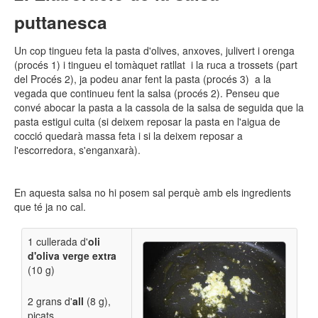
puttanesca
Un cop tingueu feta la pasta d'olives, anxoves, julivert i orenga
(procés 1) i tingueu el tomàquet ratllat i la ruca a trossets (part
del Procés 2), ja podeu anar fent la pasta (procés 3) a la
vegada que continueu fent la salsa (procés 2). Penseu que
convé abocar la pasta a la cassola de la salsa de seguida que la
pasta estigui cuita (si deixem reposar la pasta en l'aigua de
cocció quedarà massa feta i si la deixem reposar a
l'escorredora, s'enganxarà).
En aquesta salsa no hi posem sal perquè amb els ingredients
que té ja no cal.
1 cullerada d'
oli
d'oliva verge extra
(10 g)
2 grans d'
all
(8 g),
picats