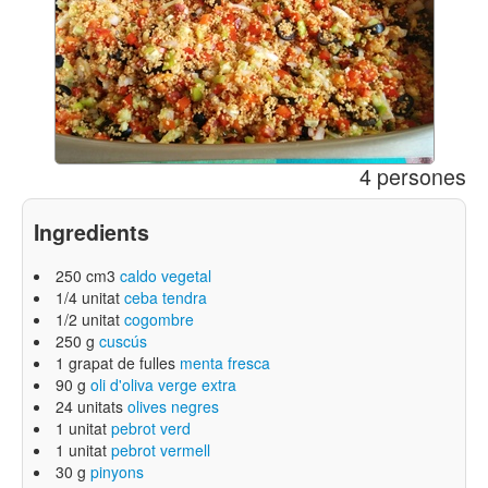
4 persones
Ingredients
250 cm3
caldo vegetal
1/4 unitat
ceba tendra
1/2 unitat
cogombre
250 g
cuscús
1 grapat de fulles
menta fresca
90 g
oli d'oliva verge extra
24 unitats
olives negres
1 unitat
pebrot verd
1 unitat
pebrot vermell
30 g
pinyons