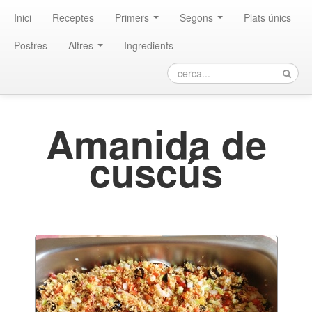
Inici
Receptes
Primers
Segons
Plats únics
Postres
Altres
Ingredients
Amanida de
cuscús