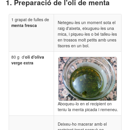
Preparació de l'oli de menta
1 grapat de fulles de
Netegeu-les un moment sota el
menta
fresca
raig d'aixeta, eixugueu-les una
mica, i piqueu-les o bé talleu-les
en trossos molt petits amb unes
tisores en un bol.
80 g d'
oli
d'oliva
verge extra
Aboqueu-lo en el recipient on
teniu la menta picada i remeneu.
Deixeu-ho macerar amb el
recipient tapat perquè no