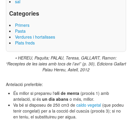
sal
Categories
Primers
Pasta
Verdures i hortalisses
Plats freds
•
HEREU, Paquita; PALAU, Teresa, GALLART, Ramon:
“Receptes de les iaies amb tocs de l’avi” (p. 30), Edicions Gallart
Palau Hereu, Astell, 2012
Antelació preferible:
És millor si prepareu l'
oli de menta
(procés 1) amb
antelació, si és
un dia abans
o més, millor.
Va bé si disposeu de 250 cm3 de
caldo vegetal
(que podeu
tenir congelat) per a la cocció del cuscús (procés 3); si no
en teniu, el substituireu per aigua.