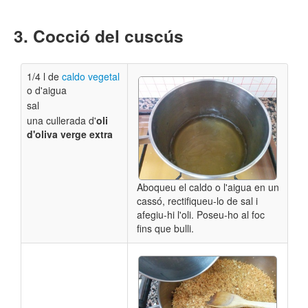
Cocció del cuscús
1/4 l de
caldo vegetal
o d'aigua
sal
una cullerada d'
oli
d'oliva verge extra
Aboqueu el caldo o l'aigua en un
cassó, rectifiqueu-lo de sal i
afegiu-hi l'oli. Poseu-ho al foc
fins que bulli.