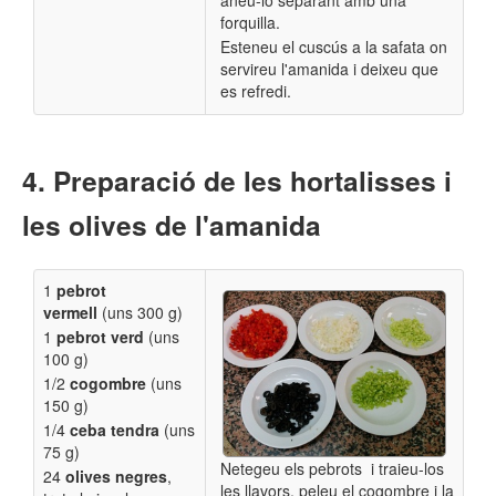
aneu-lo separant amb una
forquilla.
Esteneu el cuscús a la safata on
servireu l'amanida i deixeu que
es refredi.
Preparació de les hortalisses i
les olives de l'amanida
1
pebrot
vermell
(uns 300 g)
1
pebrot verd
(uns
100 g)
1/2
cogombre
(uns
150 g)
1/4
ceba tendra
(uns
75 g)
Netegeu els pebrots i traieu-los
24
olives negres
,
les llavors, peleu el cogombre i la