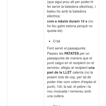
(que sigui prou alt per poder-hi
fer servir la batedora elèctrica), i
bateu-ho amb la batedora
elèctrica:
com a màxim durant 10 s
(no
ho feu gaire estona perquè no
queda bé).
O bé
Fent servir el passapurés:
Passeu les
PATATES
per un
passapurés de manera que el
puré caigui en el recipient on el
servireu; afegiu al recipient
una
part de la
LLET
calenta (no la
posem tota de cop, per tal de
poder triar com volem d'espès el
puré), l'oli, la sal, el pebre i la
nou moscada i remeneu amb
una cullera.