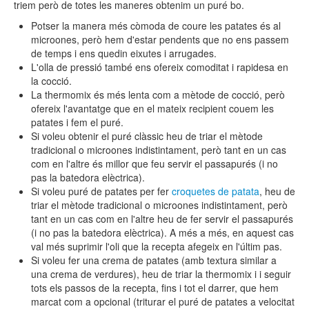
triem però de totes les maneres obtenim un puré bo.
Potser la manera més còmoda de coure les patates és al
microones, però hem d'estar pendents que no ens passem
de temps i ens quedin eixutes i arrugades.
L'olla de pressió també ens ofereix comoditat i rapidesa en
la cocció.
La thermomix és més lenta com a mètode de cocció, però
ofereix l'avantatge que en el mateix recipient couem les
patates i fem el puré.
Si voleu obtenir el puré clàssic heu de triar el mètode
tradicional o microones indistintament, però tant en un cas
com en l'altre és millor que feu servir el passapurés (i no
pas la batedora elèctrica).
Si voleu puré de patates per fer
croquetes de patata
, heu de
triar el mètode tradicional o microones indistintament, però
tant en un cas com en l'altre heu de fer servir el passapurés
(i no pas la batedora elèctrica). A més a més, en aquest cas
val més suprimir l'oli que la recepta afegeix en l'últim pas.
Si voleu fer una crema de patates (amb textura similar a
una crema de verdures),
heu de triar la thermomix i i seguir
tots els passos de la recepta, fins i tot el darrer, que hem
marcat com a opcional (triturar el puré de patates a velocitat