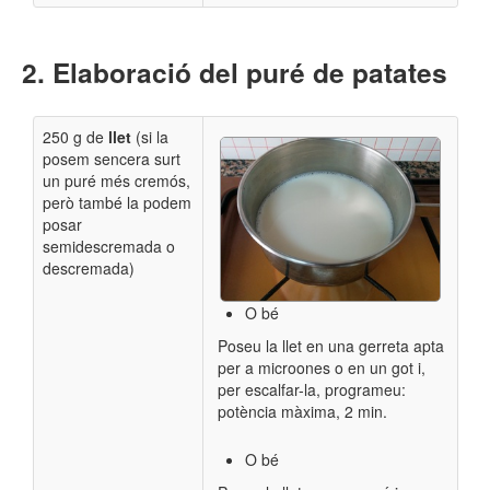
Elaboració del puré de patates
250 g de
llet
(si la
posem sencera surt
un puré més cremós,
però també la podem
posar
semidescremada o
descremada)
O bé
Poseu la llet en una gerreta apta
per a microones o en un got i,
per escalfar-la, programeu:
potència màxima, 2 min.
O bé