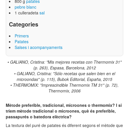
800 g
patates
pebre blanc
1 culleradeta
sal
Categories
Primers
Patates
Salses i acompanyaments
•
GALIANO, Cristina: "Mis mejores recetas con Thermomix 31"
(p. 263), Espasa, Barcelona, 2012
•
GALIANO, Cristina: "Sólo recetas que salen bien en el
microondas" (p. 115), Bubok Editorial, España, 2015
•
THERMOMIX: "Imprescindible Thermomix TM 31" (p. 72),
Thermomix, 2006
Mètode preferible, tradicional, microones o thermomix? I si
triem mètode tradicional o microones, què és preferible,
passapurés o batedora elèctrica?
La textura del puré de patates és diferent segons el mètode que