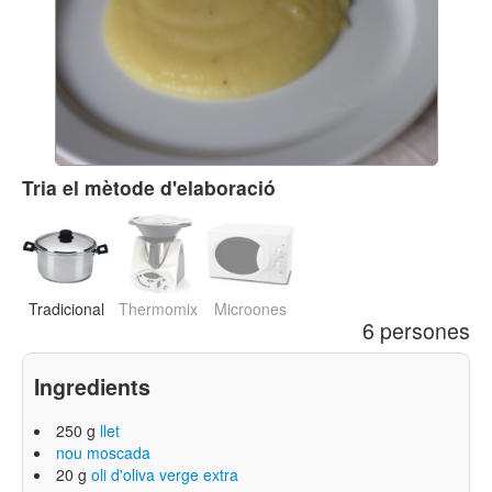
Tria el mètode d'elaboració
Tradicional
Thermomix
Microones
6 persones
Ingredients
250 g
llet
nou moscada
20 g
oli d'oliva verge extra