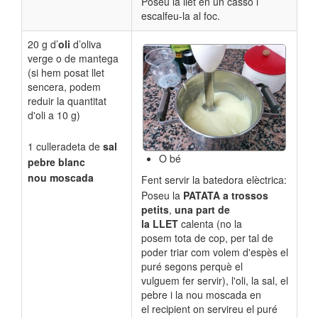
Poseu la llet en un cassó i
escalfeu-la al foc.
20 g d’
oli
d’oliva
verge o de mantega
(si hem posat llet
sencera, podem
reduir la quantitat
d'oli a 10 g)
1 culleradeta de
sal
O bé
pebre blanc
nou moscada
Fent servir la batedora elèctrica:
Poseu la
PATATA
a trossos
petits
,
una part de
la
LLET
calenta (no la
posem tota de cop, per tal de
poder triar com volem d'espès el
puré segons perquè el
vulguem fer servir), l'oli, la sal, el
pebre i la nou moscada en
el recipient on servireu el puré