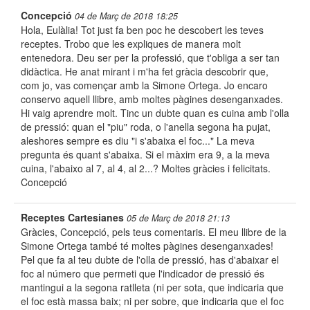
Concepció
04 de Març de 2018 18:25
Hola, Eulàlia! Tot just fa ben poc he descobert les teves
receptes. Trobo que les expliques de manera molt
entenedora. Deu ser per la professió, que t'obliga a ser tan
didàctica. He anat mirant i m'ha fet gràcia descobrir que,
com jo, vas començar amb la Simone Ortega. Jo encaro
conservo aquell llibre, amb moltes pàgines desenganxades.
Hi vaig aprendre molt. Tinc un dubte quan es cuina amb l'olla
de pressió: quan el "piu" roda, o l'anella segona ha pujat,
aleshores sempre es diu "i s'abaixa el foc..." La meva
pregunta és quant s'abaixa. Si el màxim era 9, a la meva
cuina, l'abaixo al 7, al 4, al 2...? Moltes gràcies i felicitats.
Concepció
Receptes Cartesianes
05 de Març de 2018 21:13
Gràcies, Concepció, pels teus comentaris. El meu llibre de la
Simone Ortega també té moltes pàgines desenganxades!
Pel que fa al teu dubte de l'olla de pressió, has d'abaixar el
foc al número que permeti que l'indicador de pressió és
mantingui a la segona ratlleta (ni per sota, que indicaria que
el foc està massa baix; ni per sobre, que indicaria que el foc