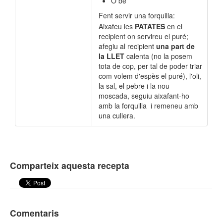
O bé
Fent servir una forquilla:
Aixafeu les
PATATES
en el
recipient on servireu el puré;
afegiu al recipient
una part de
la
LLET
calenta (no la posem
tota de cop, per tal de poder triar
com volem d'espès el puré), l'oli,
la sal, el pebre i la nou
moscada, seguiu aixafant-ho
amb la forquilla i remeneu amb
una cullera.
Comparteix aquesta recepta
Comentaris