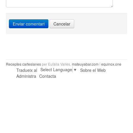
Cancelar
Receptes cartesianes
per Eulàlia Vallès,
mateuyabar.com
i
equinox.one
Select Language
▼
Tradueix al
Sobre el Web
Administra
Contacta