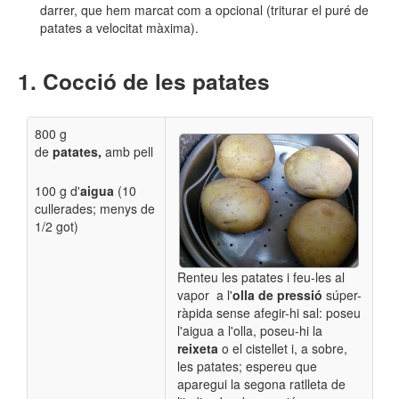
darrer, que hem marcat com a opcional (triturar el puré de
patates a velocitat màxima).
Cocció de les patates
800 g
de
patates,
amb pell
100 g d'
aigua
(10
cullerades; menys de
1/2 got)
Renteu les patates i feu-les al
vapor a l'
olla de pressió
súper-
ràpida sense afegir-hi sal: poseu
l'aigua a l'olla, poseu-hi la
reixeta
o el cistellet i, a sobre,
les patates; espereu que
aparegui la segona ratlleta de