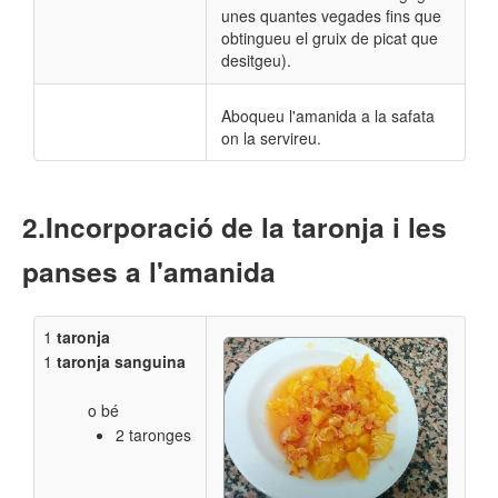
unes quantes vegades fins que
obtingueu el gruix de picat que
desitgeu).
Aboqueu l'amanida a la safata
on la servireu.
​Incorporació de la taronja i les
panses a l'amanida
1
taronja
1
taronja sanguina
o bé
2 taronges