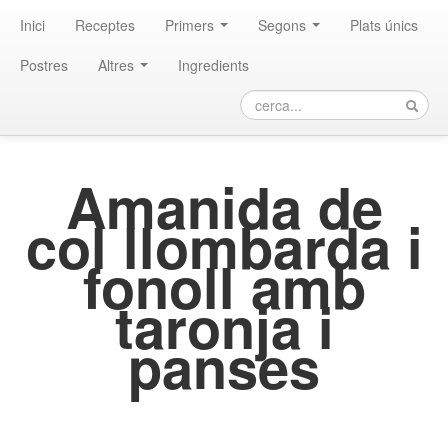
Inici
Receptes
Primers
Segons
Plats únics
Postres
Altres
Ingredients
Amanida de
col llombarda i
fonoll amb
taronja i
panses