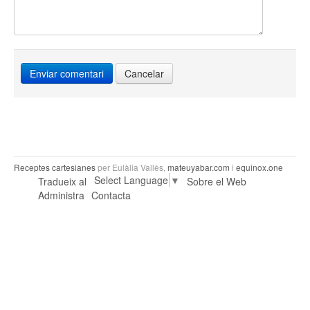
Cancelar
Receptes cartesianes
per Eulàlia Vallès,
mateuyabar.com
i
equinox.one
Select Language
▼
Tradueix al
Sobre el Web
Administra
Contacta