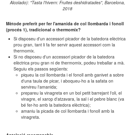
Alcolado): "Tasta l'hivern: Fruites deshidratades", Barcelona,
2018
Mètode preferit per fer l'amanida de col llombarda i fonoll
(procés 1), tradicional o thermomix?
Si disposeu d'un accessori picador de la batedora elèctrica
prou gran, tant li fa fer servir aquest accessori com la
thermomix.
Si no disposeu d'un accessori picador de la batedora
elèctrica prou gran ni de thermomix, podeu treballar a mà.
Seguiu els passos següents:
piqueu la col llombarda i el fonoll amb ganivet a sobre
d'una taula de picar, i aboqueu-ho a la safata on
servireu l'amanida;
prepareu la vinagreta en un bol petit barrejant l'oli, el
vinagre, el xarop d'atzavara, la sal i el pebre blanc (va
bé fer-ho amb la batedora elèctrica);
amaniu la picada de col llombarda i fonoll amb la
vinagreta.