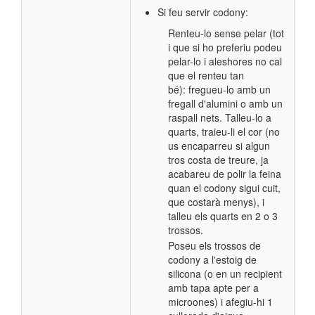
Si feu servir codony:
Renteu-lo sense pelar (tot
i que si ho preferiu podeu
pelar-lo i aleshores no cal
que el renteu tan
bé): fregueu-lo amb un
fregall d'alumini o amb un
raspall nets. Talleu-lo a
quarts, traieu-li el cor (no
us encaparreu si algun
tros costa de treure, ja
acabareu de polir la feina
quan el codony sigui cuit,
que costarà menys), i
talleu els quarts en 2 o 3
trossos.
Poseu els trossos de
codony a l'estoig de
silicona (o en un recipient
amb tapa apte per a
microones) i afegiu-hi 1