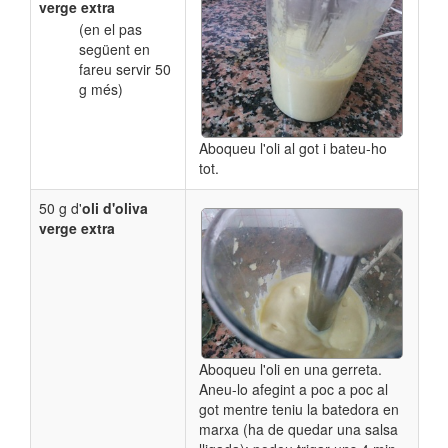
verge extra
(en el pas
següent en
fareu servir 50
g més)
Aboqueu l'oli al got i bateu-ho
tot.
50 g d'
oli d'oliva
verge extra
Aboqueu l'oli en una gerreta.
Aneu-lo afegint a poc a poc al
got mentre teniu la batedora en
marxa (
ha de quedar una salsa