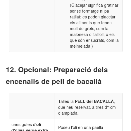
(Glacejar significa gratinar
sense formatge ni pa
ratllat; es poden glacejar
els aliments que tenen
molt de greix, com la
maionesa o l'allioli, o els
que són ensucrats, com la
melmelada.)
Opcional: Preparació dels
encenalls de pell de bacallà
Talleu
la
PELL del BACALLÀ
,
que heu reservat, a tires d'1cm
d'amplada.
unes gotes d'
oli
Poseu l'oli en una paella
d'oliva verge extra