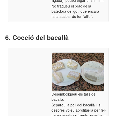
lligada): podeu trigar uns 4 min.
No tragueu el braç de la
batedora del got, que encara
falta acabar de fer l'allioli.
Cocció del bacallà
Desemboliqueu els talls de
bacallà.
Separeu la pell del bacallà i, si
després voleu aprofitar-la per fer-
ne encenalls cruixents, reserveu-