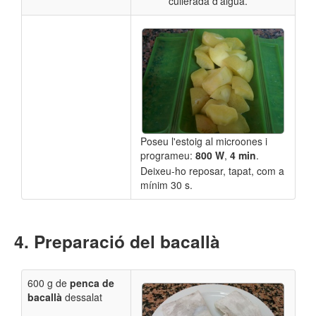
cullerada d'aigua.
Poseu l'estoig al microones i
programeu:
800 W
,
4 min
.
Deixeu-ho reposar, tapat, com a
mínim 30 s.
Preparació del bacallà
600 g de
penca de
bacallà
dessalat