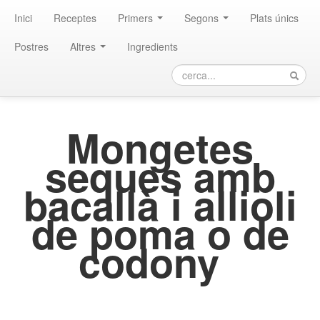
Inici
Receptes
Primers
Segons
Plats únics
Postres
Altres
Ingredients
Mongetes
seques amb
bacallà i allioli
de poma o de
codony