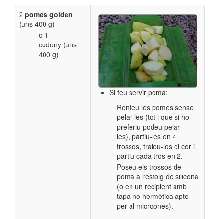
2
pomes golden
(uns 400 g)
o 1
codony (uns
400 g)
Si feu servir poma:
Renteu les pomes sense
pelar-les (tot i que si ho
preferiu podeu pelar-
les), partiu-les en 4
trossos, traieu-los el cor i
partiu cada tros en 2.
Poseu els trossos de
poma a l'estoig de silicona
(o en un recipient amb
tapa no hermètica apte
per al microones).