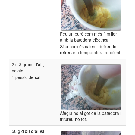
Feu un puré com més fi millor
amb la batedora elèctrica.
Si encara és calent, deixeu-lo
refredar a temperatura ambient.
2 o 3 grans d'
all
,
pelats
1 pessic de
sal
Afegiu-ho al got de la batedora i
tritureu-ho tot.
50 g d'
oli d'oliva