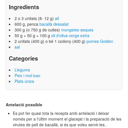
Ingredients
2 o 3 unitats (8- 12 g)
all
600 g, penca
bacallà dessalat
300 g (o 750 g de cuites)
mongetes seques
50 g + 50 g = 100 g
oli d'oliva verge extra
2 unitats (400 g) o bé 1 codony (400 g)
pomes Golden
sal
Categories
Llegums
Peix i mol·lusc
Plats únics
Antelació possible
Es pot fer quasi tota la recepta amb antelació i deixar
només per a l'últim moment el glacejat i la preparació de les
virutes de pell de bacallà, si és que voleu servir-les..