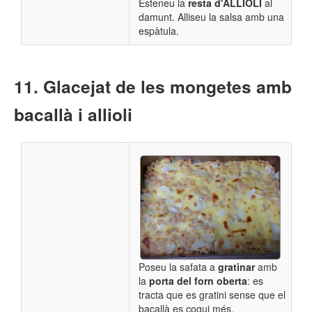
Esteneu la
resta d'ALLIOLI
al
damunt. Alliseu la salsa amb una
espàtula.
Glacejat de les mongetes amb
bacallà i allioli
Poseu la safata a
gratinar
amb
la
porta del forn oberta
: es
tracta que es gratini sense que el
bacallà es cogui més.