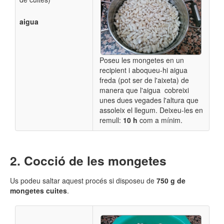
aigua
Poseu les mongetes en un
recipient i aboqueu-hi aigua
freda (pot ser de l'aixeta) de
manera que l'aigua cobreixi
unes dues vegades l'altura que
assoleix el llegum.
​ Deixeu-les en
remull:
10 h
com a mínim.
Cocció de les mongetes
Us podeu saltar aquest procés si disposeu de
750 g de
mongetes cuites
.