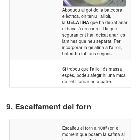
Aboqueu al got de la batedora
elèctrica, on teniu l'allioli,
la
GELATINA
que ha deixat anar
el bacallà en coure'l i la que
segurament han deixat anar les
làmines que heu separat. Per
incorporar la gelatina a l'allioli,
bateu-ho tot, uns segons.
Si trobeu que l'allioli és massa
espès, podeu afegir-hi una mica
de llet i tornar-ho a batre.
Escalfament del forn
Escalfeu el forn a
100º
(en el
moment que posem la safata al