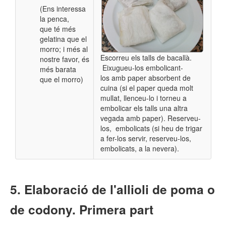
(Ens interessa
la penca,
que té més
gelatina que el
morro; i més al
Escorreu els talls de bacallà.
nostre favor, és
Eixugueu-los embolicant-
més barata
los amb paper absorbent de
que el morro)
cuina (si el paper queda molt
mullat, llenceu-lo i torneu a
embolicar els talls una altra
vegada amb paper). Reserveu-
los, embolicats (si heu de trigar
a fer-los servir, reserveu-los,
embolicats, a la nevera).
Elaboració de l'allioli de poma o
de codony. Primera part