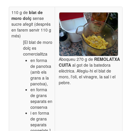
110 g de
blat de
moro dolç
sense
sucre afegit
(després
en farem servir 110 g
més)
[El blat de moro
dolç es
comercialitza
Aboqueu
270 g de
REMOLATXA
en forma
CUITA
al got de la batedora
de panotxa
elèctrica. Afegiu-hi el blat de
(amb els
moro, l'oli, el vinagre, la sal i el
grans a la
pebre.
panotxa),
en forma
de grans
separats en
conserva
i en forma
de grans
separats
congelats.]