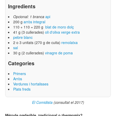
Ingredients
Opcional: 1 branca
api
200 g
arròs integral
110 + 110 = 220 g
blat de moro dolç
41 g (3 cullerades)
oli d'oliva verge extra
pebre blanc
2 o 3 unitats (270 g de cuita)
remolatxa
sal
30 g (2 cullerades)
vinagre de poma
Categories
Primers
Arròs
Verdures i hortalisses
Plats freds
El Comidista
(consultat el 2017)
Mètode preferible, tradicional o thermomix?