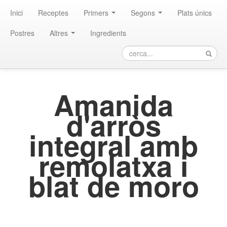
Inici
Receptes
Primers
Segons
Plats únics
Postres
Altres
Ingredients
Amanida
d'arròs
integral amb
remolatxa i
blat de moro