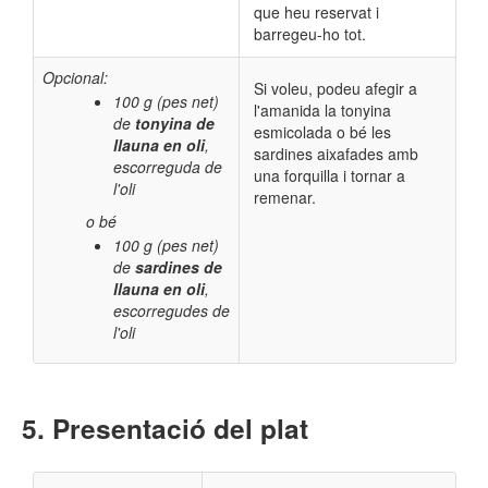
que heu reservat i
barregeu-ho tot.
Opcional:
Si voleu, podeu afegir a
100 g (pes net)
l'amanida la tonyina
de
tonyina de
esmicolada o bé les
llauna en oli
,
sardines aixafades amb
escorreguda de
una forquilla i tornar a
l'oli
remenar.
o bé
100 g (pes net)
de
sardines de
llauna en oli
,
escorregudes de
l'oli
Presentació del plat