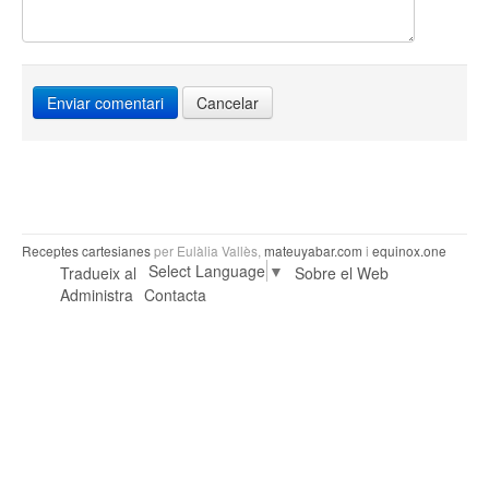
Cancelar
Receptes cartesianes
per Eulàlia Vallès,
mateuyabar.com
i
equinox.one
Select Language
▼
Tradueix al
Sobre el Web
Administra
Contacta