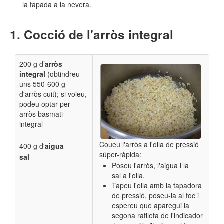
la tapada a la nevera.
Cocció de l'arròs integral
200 g d’
arròs
integral
(obtindreu
uns 550-600 g
d'arròs cuit); si voleu,
podeu optar per
arròs basmati
integral
Coueu l'arròs a l'olla
de pressió
400 g d'
aigua
súper-ràpida:
sal
Poseu l'arròs, l'aigua i la
sal a l'olla.
T
apeu l'olla amb la tapadora
de pressió, poseu-la al foc i
espereu que aparegui la
segona ratlleta de l'indicador