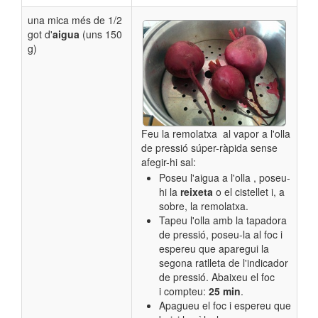
una mica més de 1/2
got d'
aigua
(uns 150
g)
Feu la remolatxa al vapor a l'olla
de pressió súper-ràpida sense
afegir-hi sal:
Poseu l'aigua
a l'olla​ , poseu-
hi la
reixeta
o el cistellet i, a
sobre, la remolatxa.
T
apeu l'olla amb la tapadora
de pressió, poseu-la al foc i
espereu que aparegui la
segona ratlleta de l'indicador
de pressió. Abaixeu el foc
i compteu:
25 min
.
Apagueu el foc i espereu que