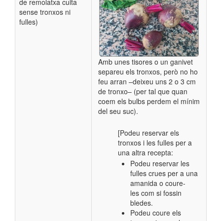
de remolatxa cuita
sense tronxos ni
fulles)
Amb unes tisores o un ganivet
separeu els tronxos, però no ho
feu arran –deixeu uns 2 o 3 cm
de tronxo– (per tal que quan
coem els bulbs perdem el mínim
del seu suc).
[Podeu reservar els
tronxos i les fulles per a
una altra recepta:
Podeu reservar les
fulles crues per a una
amanida o coure-
les com si fossin
bledes.
Podeu coure els