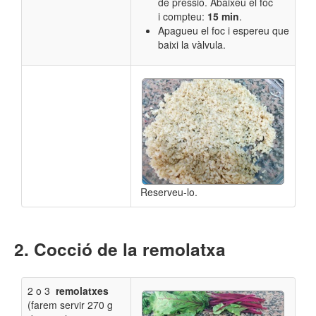
de pressió. Abaixeu el foc
i compteu:
15 min
.
A
pagueu el foc i espereu que
baixi la vàlvula.
Reserveu-lo.
Cocció de la remolatxa
2 o 3
remolatxes
(farem servir 270 g