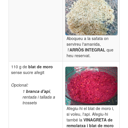
Aboqueu a la safata on
servireu l'amanida,
l'
ARRÒS INTEGRAL
que
heu reservat.
110 g de
blat de moro
sense sucre afegit
Opcional:
1
branca d'api
,
rentada i tallada a
trossets
Afegiu-hi el blat de moro i,
si voleu, l'api. Afegiu-hi
també la
VINAGRETA de
remolatxa i blat de moro