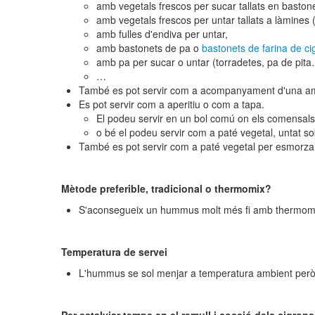
amb vegetals frescos per sucar tallats en bast
amb vegetals frescos per untar tallats a làmines
amb fulles d'endiva per untar,
amb bastonets de pa o
bastonets de farina de ci
amb pa per sucar o untar (torradetes, pa de pita
…
També es pot servir com a acompanyament d'una ama
Es pot servir com a aperitiu o com a tapa.
El podeu servir en un bol comú on els comensals 
o bé el podeu servir com a paté vegetal, untat s
També es pot servir com a paté vegetal per esmorza
Mètode preferible, tradicional o thermomix?
S'aconsegueix un hummus molt més fi amb thermomix. 
Temperatura de servei
L'hummus se sol menjar a temperatura ambient però