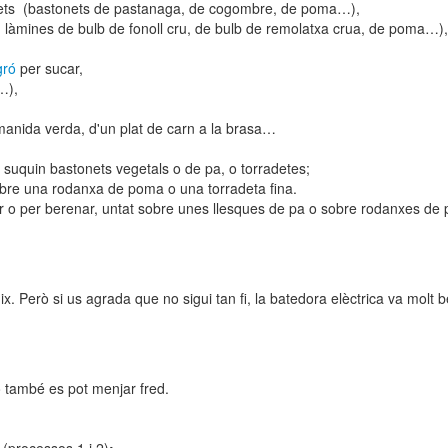
onets (bastonets de pastanaga, de cogombre, de poma…),
 ( làmines de bulb de fonoll cru, de bulb de remolatxa crua, de poma…),
gró
per sucar,
…),
nida verda, d'un plat de carn a la brasa…
suquin bastonets vegetals o de pa, o torradetes;
obre una rodanxa de poma o una torradeta fina.
r o per berenar, untat sobre unes llesques de pa o sobre rodanxes de
Però si us agrada que no sigui tan fi, la batedora elèctrica va molt
 també es pot menjar fred.