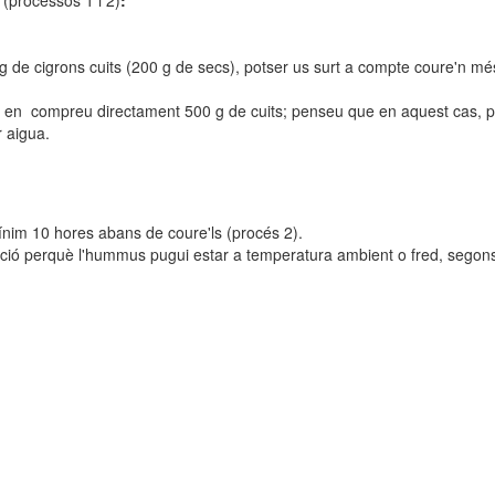
s
(processos 1 i 2)
:
de cigrons cuits (200 g de secs), potser us surt a compte coure'n més 
s si en compreu directament 500 g de cuits; penseu que en aquest cas, p
r aigua.
mínim 10 hores abans de coure'ls (procés 2).
ació perquè l'hummus pugui estar a temperatura ambient o fred, segon