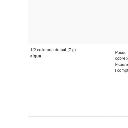
1/2 cullerada de
sal
(7 g)
Poseu 
aigua
cobreix
Espereu
i comp