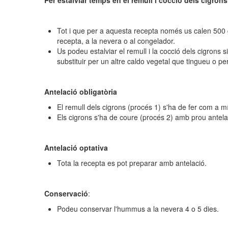
Per estalviar temps en el remull i cocció dels cigron
Tot i que per a aquesta recepta només us calen 500 g 
recepta, a la nevera o al congelador.
Us podeu estalviar el remull i la cocció dels cigron
substituir per un altre caldo vegetal que tingueu o pe
Antelació obligatòria
El remull dels cigrons (procés 1) s'ha de fer com a 
Els cigrons s'ha de coure (procés 2) amb prou antel
Antelació optativa
Tota la recepta es pot preparar amb antelació.
Conservació
:
Podeu conservar l'hummus a la nevera 4 o 5 dies.