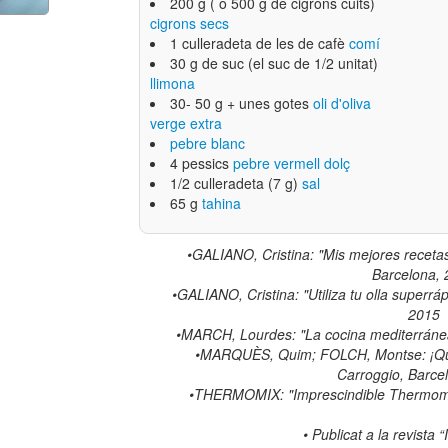
200 g ( o 500 g de cigrons cuits)
cigrons secs
1 culleradeta de les de cafè
comí
30 g de suc (el suc de 1/2 unitat)
llimona
30- 50 g + unes gotes
oli d'oliva
verge extra
pebre blanc
4 pessics
pebre vermell dolç
1/2 culleradeta (7 g)
sal
65 g
tahina
•
GALIANO, Cristina: "Mis mejores receta
Barcelona,
•
GALIANO, Cristina: "Utiliza tu olla superráp
2015
​ •
MARCH, Lourdes: "La cocina mediterránea"
•
MARQUÈS, Quim; FOLCH, Montse: ¡Qué
Carroggio, Barce
•
THERMOMIX: "Imprescindible Thermomi
• Publicat a la revista 