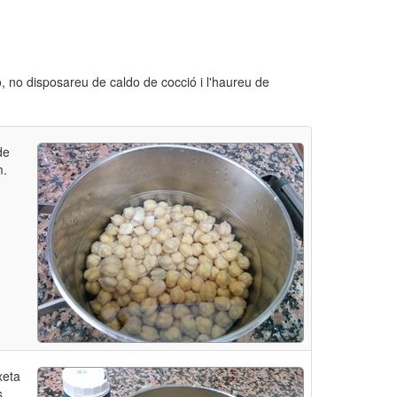
, no disposareu de caldo de cocció i l'haureu de
de
m.
xeta
s