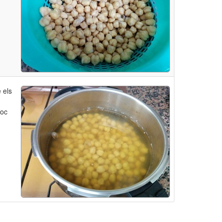
 els
foc