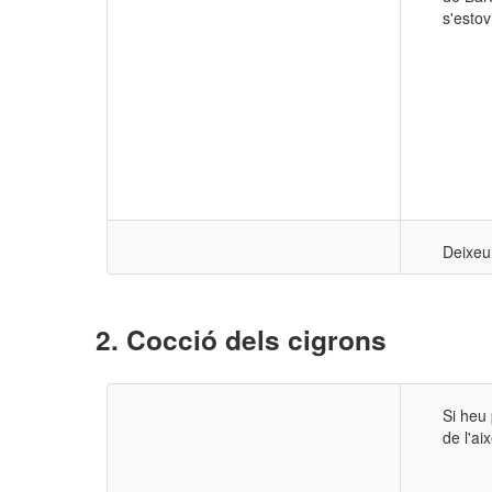
s'estov
Deixeu
Cocció dels cigrons
Si heu 
de l'ai