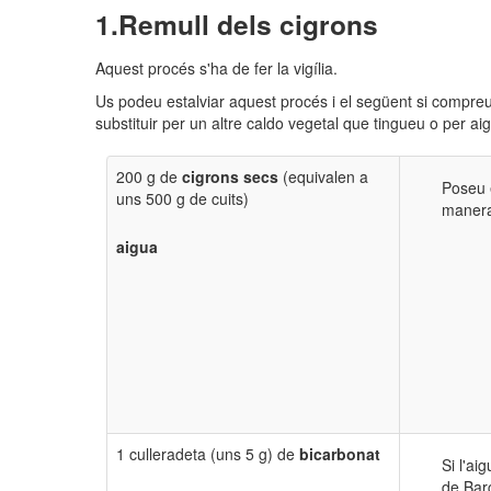
​Remull dels cigrons
Aquest procés s'ha de fer la vigília.
Us podeu estalviar aquest procés i el següent si compre
substituir per un altre caldo vegetal que tingueu o per ai
200 g de
cigrons secs
(equivalen a
Poseu e
uns 500 g de cuits)
manera 
aigua
1 culleradeta (uns 5 g) de
bicarbonat
Si l'ai
de Barc