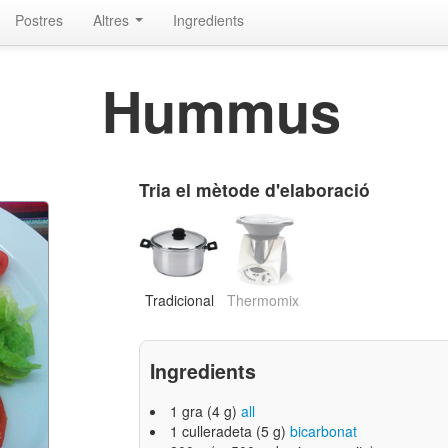
Postres
Altres
Ingredients
Hummus
Tria el mètode d'elaboració
Tradicional
Thermomix
Ingredients
1 gra (4 g)
all
1 culleradeta (5 g)
bicarbonat