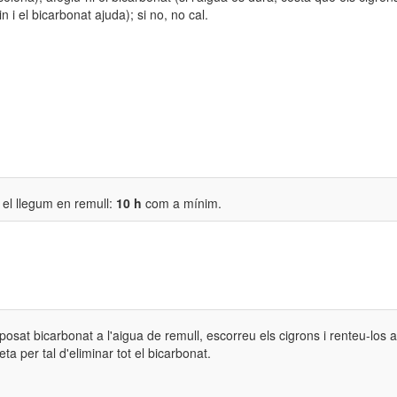
in i el bicarbonat ajuda); si no, no cal.
 el llegum en remull:
10 h
com a mínim.
posat bicarbonat a l'aigua de remull, escorreu els cigrons i renteu-los a
xeta per tal d'eliminar tot el bicarbonat.