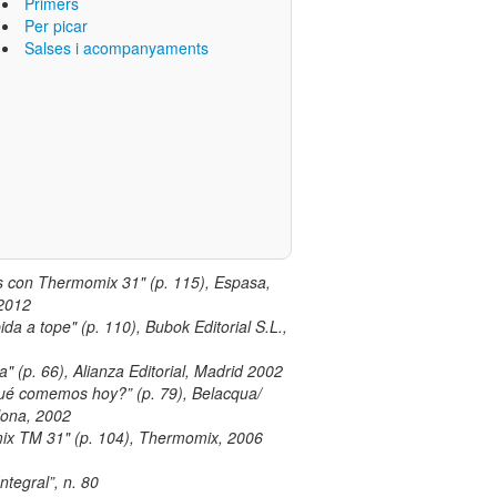
Primers
Per picar
Salses i acompanyaments
s con Thermomix 31" (p. 115), Espasa,
 2012
ida a tope" (p. 110), Bubok Editorial S.L.,
 (p. 66), Alianza Editorial, Madrid 2002
 comemos hoy?” (p. 79), Belacqua/
lona, 2002
x TM 31" (p. 104), Thermomix, 2006
“Integral”, n. 80