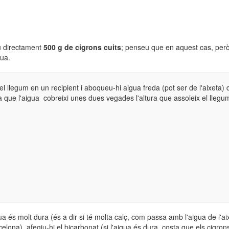
u directament
500 g de cigrons cuits
; penseu que en aquest cas, però
gua.
l llegum en un recipient i aboqueu-hi aigua freda (pot ser de l'aixeta) 
que l'aigua cobreixi unes dues vegades l'altura que assoleix el llegu
gua és molt dura (és a dir si té molta calç, com passa amb l'aigua de l'ai
elona), afegiu-hi el bicarbonat (si l'aigua és dura, costa que els cigron