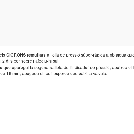
els
CIGRONS remullats
a l'olla de pressió súper-ràpida amb aigua que
i 2 dits per sobre i afegiu-hi sal.
 que aparegui la segona ratlleta de l'indicador de pressió; abaixeu el 
teu
15 min
; apagueu el foc i espereu que baixi la vàlvula.